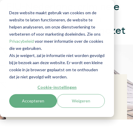
FIU-Nederland: criminele
Deze website maakt gebruik van cookies om de
geldstromen worden
website te laten functioneren, de website te
helpen analyseren, om onze dienstverlening te
slimmer en breder ingezet
verbeteren of voor marketing doeleindes. Zie ons
Privacybeleid
voor meer informatie over de cookies
die we gebruiken.
Als je weigert, zal je informatie niet worden gevolgd
bij je bezoek aan deze website. Er wordt een kleine
cookie in je browser geplaatst om te onthouden
dat je niet gevolgd wilt worden.
Samenvatting
Cookie-instellingen
FIU-Nederland heeft het jaaroverzicht van
Accepteren
Weigeren
2025 gepubliceerd.