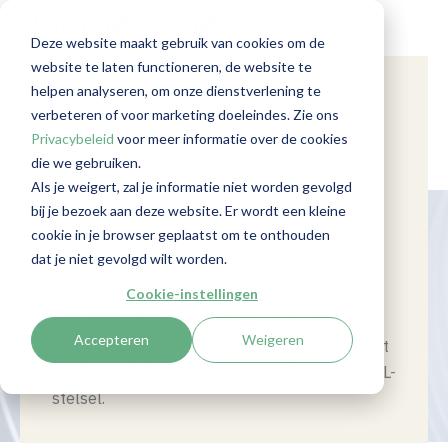
Voorgenomen
Deze website maakt gebruik van cookies om de
reorganisatie SEPBLAC
website te laten functioneren, de website te
helpen analyseren, om onze dienstverlening te
kan AML-toezicht
Samenvatting
verbeteren of voor marketing doeleindes. Zie ons
Spanje overweegt een reorganisatie van zijn
ingrijpend wijzigen
Privacybeleid
voor meer informatie over de cookies
die we gebruiken.
anti-witwassysteem waarbij de toezicht- en
Als je weigert, zal je informatie niet worden gevolgd
intelligencefuncties van SEPBLAC worden
bij je bezoek aan deze website. Er wordt een kleine
gesplitst. Volgens de plannen gaat het AML-
cookie in je browser geplaatst om te onthouden
toezicht naar de Banco de España, terwijl de
dat je niet gevolgd wilt worden.
FIU onder het Ministerie van Economische
Zaken blijft. De hervorming moet de huidige
Cookie-instellingen
structuur vereenvoudigen, maar roept ook
Accepteren
Weigeren
vragen op over de effectiviteit van het toezicht
en de aansluiting op het nieuwe Europese AML-
stelsel.