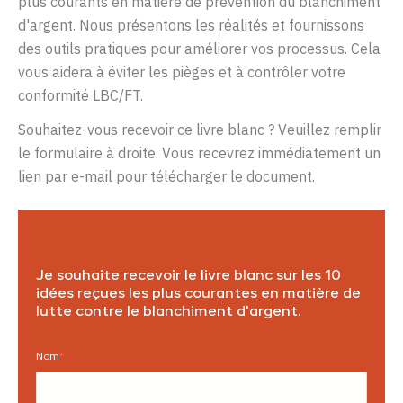
plus courants en matière de prévention du blanchiment
d'argent. Nous présentons les réalités et fournissons
des outils pratiques pour améliorer vos processus. Cela
vous aidera à éviter les pièges et à contrôler votre
conformité LBC/FT.
Souhaitez-vous recevoir ce livre blanc ? Veuillez remplir
le formulaire à droite. Vous recevrez immédiatement un
lien par e-mail pour télécharger le document.
Je
souhaite
recevoir
le
livre
blanc
sur
les 10
idées
reçues
les plus
courantes
en
matière
de
lutte
contre
le
blanchiment
d'argent
.
Nom
*