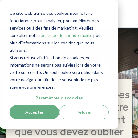
Ce site web utilise des cookies pour le faire
fonctionner, pour l'analyser, pour améliorer nos
services ou à des fins de marketing. Veuillez
consulter notre
politique de confidentialité
pour
plus d'informations sur les cookies que nous
utilisons.
Si vous refusez l'utilisation des cookies, vos
informations ne seront pas suivies lors de votre
visite sur ce site. Un seul cookie sera utilisé dans
votre navigateur afin de se souvenir de ne pas
suivre vos préférences.
Les 10 plus grandes idées
Paramètres du cookies
reçues sur la lutte contre
Accepter
Refuser
le blanchiment d'argent
que vous devez oublier