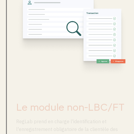
Le module non-
LBC/FT
RegLab prend en charge l'identification et
l'enregistrement obligatoire de la clientèle des