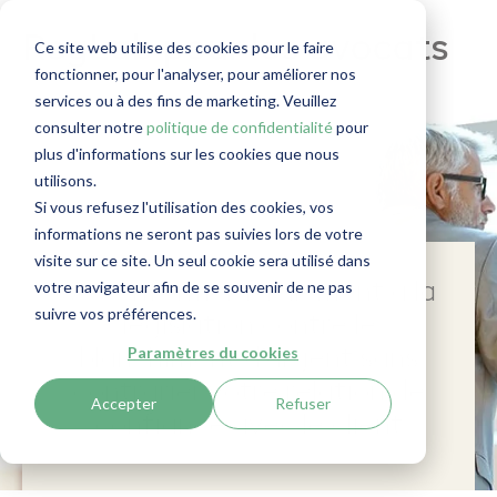
RegLab pour les avocats
Ce site web utilise des cookies pour le faire
fonctionner, pour l'analyser, pour améliorer nos
services ou à des fins de marketing. Veuillez
consulter notre
politique de confidentialité
pour
plus d'informations sur les cookies que nous
utilisons.
Si vous refusez l'utilisation des cookies, vos
informations ne seront pas suivies lors de votre
visite sur ce site. Un seul cookie sera utilisé dans
votre navigateur afin de se souvenir de ne pas
Se conformer facilement à la
suivre vos préférences.
législation contre le
Paramètres du cookies
blanchiment d’argent sans
contrarier votre
relation
de
Accepter
Refuser
confiance
avec le client