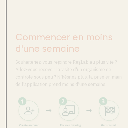
Commencer
en moins
d'une semaine
Souhaiteriez-vous rejoindre RegLab au plus vite ?
Allez-vous recevoir la visite d'un organisme de
contrôle sous peu ? N'hésitez plus, la prise en main
de l'application prend moins d'une semaine.