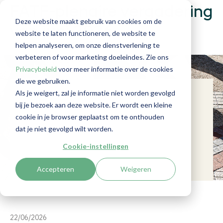
FATF-plenaire vergadering
Deze website maakt gebruik van cookies om de
van juni 2026
website te laten functioneren, de website te
helpen analyseren, om onze dienstverlening te
verbeteren of voor marketing doeleindes. Zie ons
Privacybeleid
voor meer informatie over de cookies
die we gebruiken.
Als je weigert, zal je informatie niet worden gevolgd
Samenvatting
bij je bezoek aan deze website. Er wordt een kleine
cookie in je browser geplaatst om te onthouden
Tijdens haar plenaire vergadering in juni 2026
dat je niet gevolgd wilt worden.
nam de FATF besluiten over de aanscherping
van de AML-normen en het toezicht op
Cookie-instellingen
risicovolle rechtsgebieden.
Accepteren
Weigeren
22/06/2026