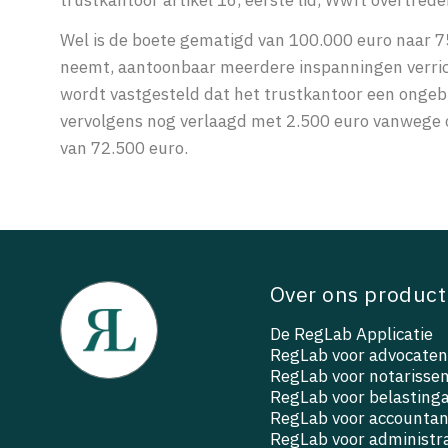
Wel is de boete gematigd van 100.000 euro naar 7
neemt, aantoonbaar meerdere inspanningen verrich
wordt vastgesteld dat het trustkantoor een ongebr
vervolgens nog verlaagd met 2.500 euro vanwege ov
van 72.500 euro.
Over ons product
De RegLab Applicatie
RegLab voor advocaten
RegLab voor notarisse
RegLab voor belasting
RegLab voor accountan
RegLab voor administr