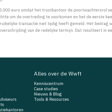
5.000 euro omdat het trustkantoor de poortwachtersrol se
tte om de overtreding te voorkomen en het de eerste keer
uikelijke transactie niet tijdig heeft gemeld. Het bedrag 
erschrijding van de redelijke termijn. Dat resulteert in e
Alles over de Wwft
Kenniscentrum
Case studies
n
Nieuws & Blog
adviseurs
Tools & Resources
ts
atiekantoren