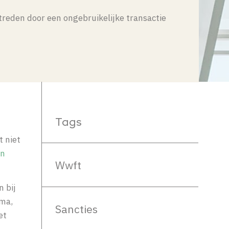
treden door een ongebruikelijke transactie
Tags
t niet
an
Wwft
 bij
ama,
Sancties
et