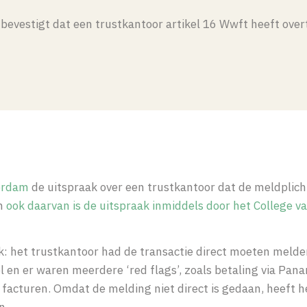
n
bevestigt dat een trustkantoor artikel 16 Wwft heeft over
terdam
de uitspraak over een trustkantoor dat de meldplich
en
ook daarvan is de uitspraak inmiddels door het College v
k: het trustkantoor had de transactie direct moeten melden
l en er waren meerdere ‘red flags’, zoals betaling via Pan
 facturen. Omdat de melding niet direct is gedaan, heeft h
n.