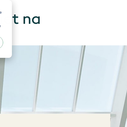
e
iet na
e