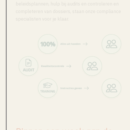
beleidsplannen, hulp bij audits en controleren en
completeren van dossiers, staan onze compliance
specialisten voor je klaar.