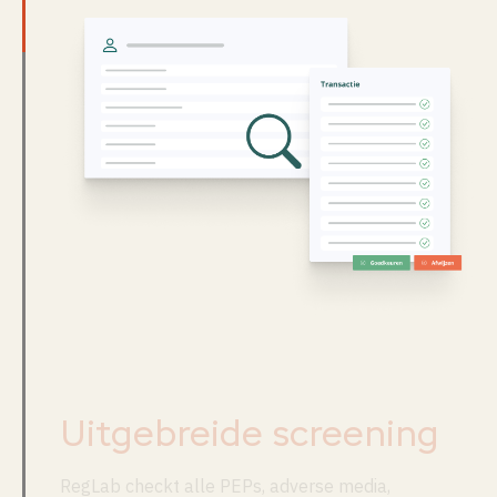
Uitgebreide screening
RegLab checkt alle PEPs, adverse media,