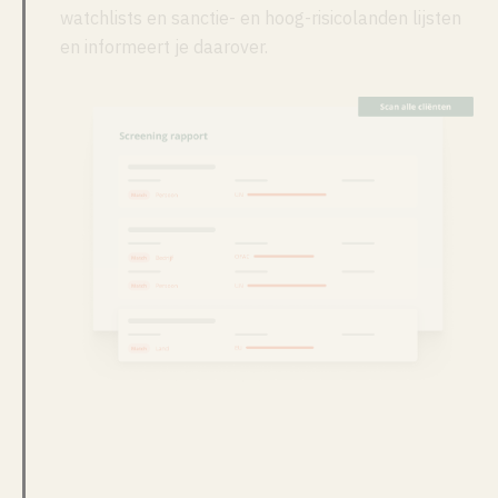
watchlists en sanctie- en hoog-risicolanden lijsten
en informeert je daarover.