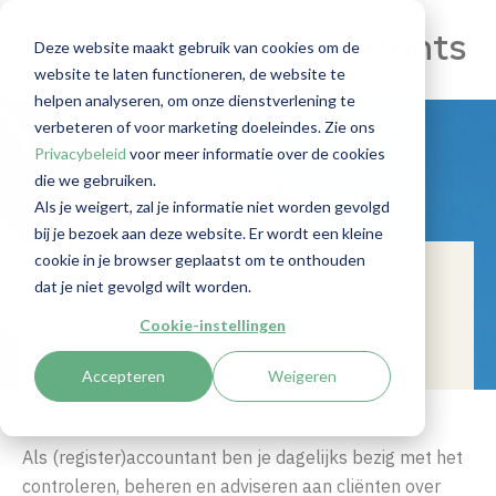
RegLab voor accountants
Deze website maakt gebruik van cookies om de
website te laten functioneren, de website te
helpen analyseren, om onze dienstverlening te
verbeteren of voor marketing doeleindes. Zie ons
Privacybeleid
voor meer informatie over de cookies
die we gebruiken.
Als je weigert, zal je informatie niet worden gevolgd
bij je bezoek aan deze website. Er wordt een kleine
cookie in je browser geplaatst om te onthouden
dat je niet gevolgd wilt worden.
Laat de Wwft niet tegen,
maar voor je werken.
Cookie-instellingen
Accepteren
Weigeren
Als (register)accountant ben je dagelijks bezig met het
controleren, beheren en adviseren aan cliënten over