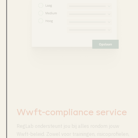
Wwft-compliance service
RegLab ondersteunt jou bij alles rondom jouw
Wwft-beleid. Zowel voor trainingen, risicoprofielen,