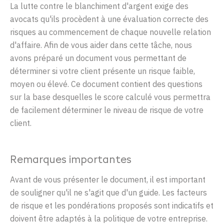
La
lutte
contre
le
blanchiment
d'argent
exige
des
avocats
qu'ils
procèdent
à
une
évaluation
correcte
des
risques
au commencement de
chaque
nouvelle relation
d'affaire
.
Afin de
vous
aider dans
cette
tâche
, nous
avons
préparé
un document
vous
permet
tant
de
déterminer
si
vo
tre
client
présente
un
risque
faible
,
moyen
ou
élevé
.
C
e document
contient
des questions
sur la base
desquelles
le
score
calculé
vous
permettra
de
facilement
déterminer
le
niveau
de
risque
de
votre
client.
Remarques
importantes
Avant de vous présenter le document, il est important
de souligner qu'il ne s'agit que d'un guide. Les facteurs
de risque et les pondérations proposés sont indicatifs et
doivent être adaptés à la politique de votre entreprise.