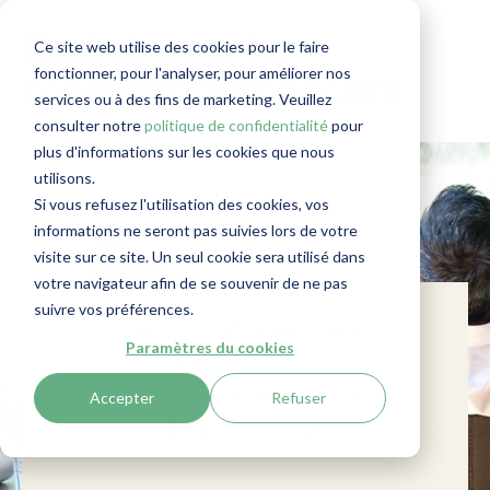
RegLab pour les
Ce site web utilise des cookies pour le faire
fonctionner, pour l'analyser, pour améliorer nos
consultants financiers
services ou à des fins de marketing. Veuillez
consulter notre
politique de confidentialité
pour
plus d'informations sur les cookies que nous
utilisons.
Si vous refusez l'utilisation des cookies, vos
informations ne seront pas suivies lors de votre
visite sur ce site. Un seul cookie sera utilisé dans
votre navigateur afin de se souvenir de ne pas
suivre vos préférences.
Les avantages de la
Paramètres du cookies
conformité à la
réglementation anti-
Accepter
Refuser
blanchiment