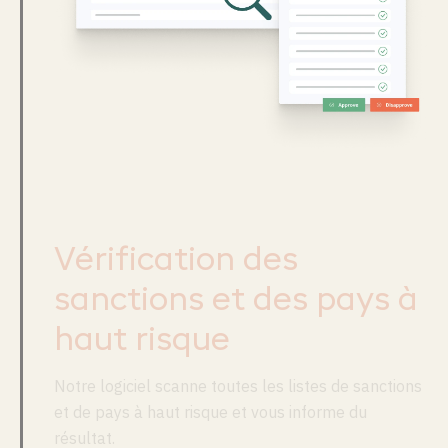
Vérification des
sanctions et des pays à
haut risque
Notre logiciel scanne toutes les listes de sanctions
et de pays à haut risque et vous informe du
résultat.