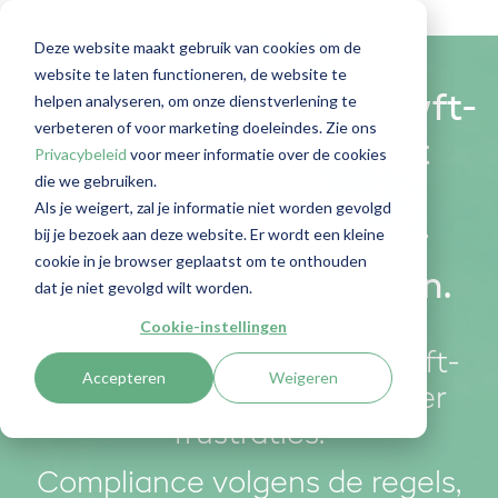
Deze website maakt gebruik van cookies om de
website te laten functioneren, de website te
helpen analyseren, om onze dienstverlening te
Geautomatiseerde Wwft-
verbeteren of voor marketing doeleindes. Zie ons
compliance en cliënt
Privacybeleid
voor meer informatie over de cookies
die we gebruiken.
onboarding voor
Als je weigert, zal je informatie niet worden gevolgd
bij je bezoek aan deze website. Er wordt een kleine
kantoren die integer
cookie in je browser geplaatst om te onthouden
werken serieus nemen.
dat je niet gevolgd wilt worden.
Cookie-instellingen
RegLab helpt jou 100% Wwft-
Accepteren
Weigeren
compliant te werken zonder
frustraties.
Compliance volgens de regels,