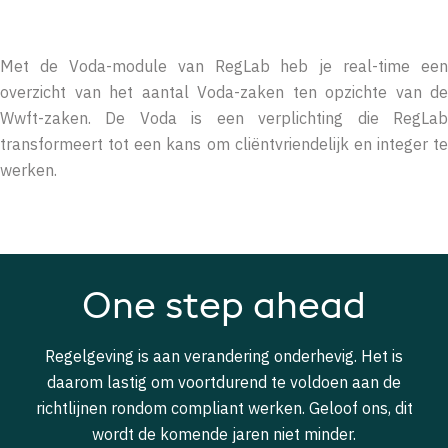
Met de Voda-module van RegLab heb je real-time een
overzicht van het aantal Voda-zaken ten opzichte van de
Wwft-zaken. De Voda is een verplichting die RegLab
transformeert tot een kans om cliëntvriendelijk en integer te
werken.
One step ahead
Regelgeving is aan verandering onderhevig. Het is
daarom lastig om voortdurend te voldoen aan de
richtlijnen rondom compliant werken. Geloof ons, dit
wordt de komende jaren niet minder.