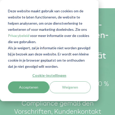
Deze website maakt gebruik van cookies om de
website te laten functioneren, de website te
helpen analyseren, om onze dienstverlening te
Automatisierte GWG-
verbeteren of voor marketing doeleindes. Zie ons
Compliance und Kunden-
Privacybeleid
voor meer informatie over de cookies
die we gebruiken.
Onboarding für
Als je weigert, zal je informatie niet worden gevolgd
bij je bezoek aan deze website. Er wordt een kleine
Kanzleien, die Integrität
cookie in je browser geplaatst om te onthouden
ernst nehmen.
dat je niet gevolgd wilt worden.
Cookie-instellingen
RegLab hilft Ihnen dabei, zu 100 %
Accepteren
Weigeren
GWG-konform zu arbeiten.
Compliance gemäß den
Vorschriften, Kundenkontakt