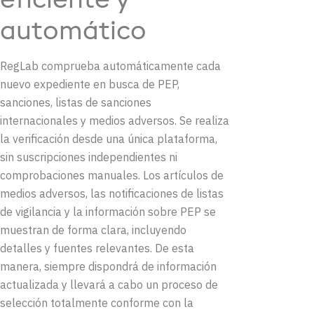
eficiente y
automático
RegLab
comprueba
automáticamente
cada
nuevo
expediente
en
busca
de PEP,
sanciones
,
listas
de sanciones
internacionales
y
medios
adversos
. Se
realiza
la
verificación
desde
una
única
plataforma
,
sin
suscripciones
independientes
ni
comprobaciones
manuales
. Los
artículos
de
medios
adversos
, las
notificaciones
de
listas
de
vigilancia
y la
información
sobre
PEP se
muestran
de forma
clara
,
incluyendo
detalles
y
fuentes
relevantes
.
De
est
a
manera,
siempre
dispondrá
de
información
actualizada
y
llevará
a
cabo
un
proceso
de
selección
totalmente
conforme con la