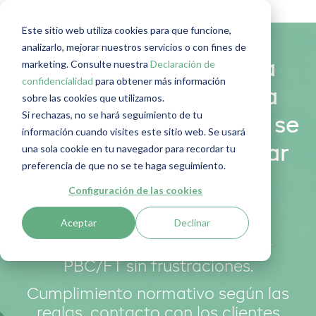
Este sitio web utiliza cookies para que funcione,
analizarlo, mejorar nuestros servicios o con fines de
marketing. Consulte nuestra
Declaración de
Cumple y automatiza
confidencialidad
para obtener más información
todo lo relativo con la
sobre las cookies que utilizamos.
Si rechazas, no se hará seguimiento de tu
LPBC/FT. Para quienes se
información cuando visites este sitio web. Se usará
una sola cookie en tu navegador para recordar tu
toman en serio trabajar
preferencia de que no se te haga seguimiento.
de forma íntegra
Configuración de las cookies
Aceptar
Declinar
RegLab le ayuda a trabajar
cumpliendo al 100% con la ley
PBC/FT sin frustraciones.
Cumplimiento normativo según las
reglas, contacto con los clientes