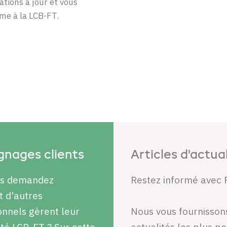
ations à jour et vous
me à la LCB-FT.
nages clients
Articles d'actua
us demandez
Restez informé avec 
 d'autres
onnels gèrent leur
Nous vous fournisson
té LCB-FT ? Sur cette
actualités les plus p