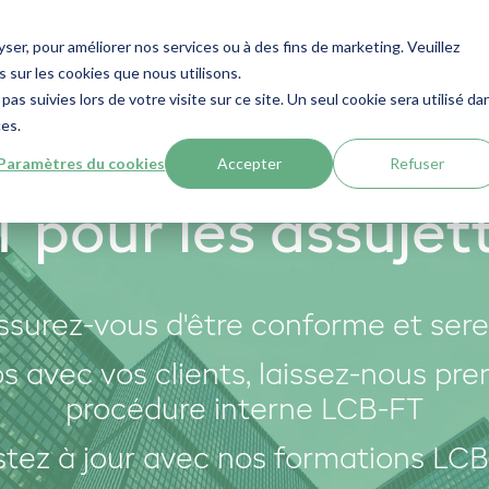
lyser, pour améliorer nos services ou à des fins de marketing. Veuillez
 sur les cookies que nous utilisons.
pas suivies lors de votre visite sur ce site. Un seul cookie sera utilisé da
ces.
ation de la confo
Paramètres du cookies
Accepter
Refuser
T pour les assujett
ssurez-vous d'être conforme et sere
s avec vos clients, laissez-nous pre
procédure interne LCB-FT
tez à jour avec nos formations LC