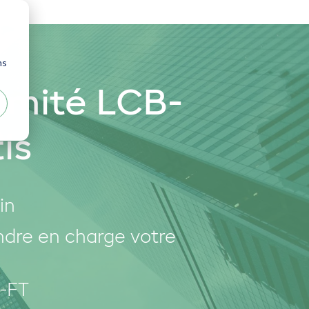
ns
rmité LCB-
is
in
ndre en charge votre
B-FT