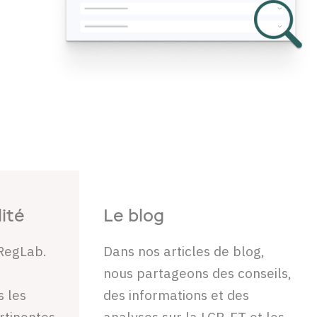
lité
Le blog
RegLab.
Dans nos articles de blog,
nous partageons des conseils,
s les
des informations et des
ertinentes
analyses sur la LCB-FT et les