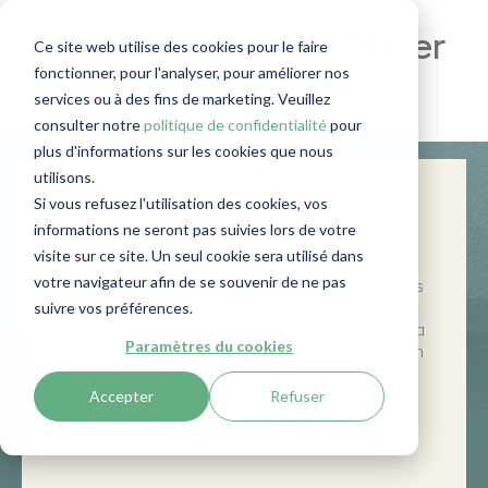
Pouvez-vous me montrer
Ce site web utilise des cookies pour le faire
fonctionner, pour l'analyser, pour améliorer nos
vos dossiers BC/FT ?
services ou à des fins de marketing. Veuillez
consulter notre
politique de confidentialité
pour
plus d'informations sur les cookies que nous
utilisons.
Si vous refusez l'utilisation des cookies, vos
Seconde question posée par le
informations ne seront pas suivies lors de votre
superviseur au cours de l'audit.
visite sur ce site. Un seul cookie sera utilisé dans
Le superviseur est sur le point de vous
votre navigateur afin de se souvenir de ne pas
rendre visite. Dans un blog précédent, nous
suivre vos préférences.
avions abordé la question : "Comment
décidez-vous si une affaire est soumise à la
Paramètres du cookies
lutte contre le blanchiment d'argent ou non
?" Dans cet article, nous abordons la
Accepter
Refuser
question suivante : "Pouvez-vous me
montrer vos dossiers de lutte contre le
blanchiment d'argent ?"