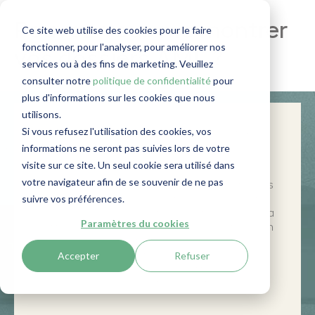
Pouvez-vous me montrer
Ce site web utilise des cookies pour le faire
fonctionner, pour l'analyser, pour améliorer nos
vos dossiers AML ?
services ou à des fins de marketing. Veuillez
consulter notre
politique de confidentialité
pour
plus d'informations sur les cookies que nous
utilisons.
Si vous refusez l'utilisation des cookies, vos
Seconde question posée par le
informations ne seront pas suivies lors de votre
superviseur au cours de l'audit.
visite sur ce site. Un seul cookie sera utilisé dans
Le superviseur est sur le point de vous
votre navigateur afin de se souvenir de ne pas
rendre visite. Dans un blog précédent, nous
suivre vos préférences.
avions abordé la question : "Comment
décidez-vous si une affaire est soumise à la
Paramètres du cookies
lutte contre le blanchiment d'argent ou non
?" Dans cet article, nous abordons la
Accepter
Refuser
question suivante : "Pouvez-vous me
montrer vos dossiers de lutte contre le
blanchiment d'argent ?"