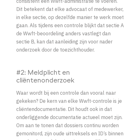
consistent een Wwft-administratie te voeren.
Dit
betekent
dat
elke advocaat of medewerker
,
in
elke
sectie,
op
dezelfde
manier
te
werk
moet
gaan.
Als
tijdens
een
controle
blijkt
dat
sectie
A
de
Wwft-
beoordeling
anders
vastlegt
dan
sectie
B,
kan
dat
aanleiding
zijn
voor
nader
onderzoek
door
de
toezichthouder.
#2: Meldplicht en
cliëntenonderzoek
Waar wordt bij een controle dan vooral naar
gekeken?
De
kern
van
elke
Wwft-
controle
is
je
cliëntendocumentatie.
Dit houdt ook in dat
onderliggende documentatie actueel moet zijn.
Om aan te tonen dat dossiers continu worden
gemonitord, zijn oude uittreksels en ID’s binnen