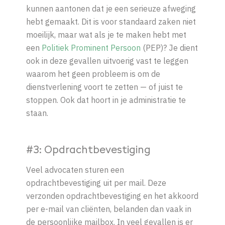
kunnen aantonen dat je een serieuze afweging
hebt gemaakt. Dit is voor standaard zaken niet
moeilijk, maar wat als je te maken hebt met
een
Politiek Prominent Persoon
(PEP)? Je dient
ook in deze gevallen uitvoerig vast te leggen
waarom het geen probleem
is
om
de
dienstverlening
voort
te
zetten —
of
juist
te
stoppen.
Ook
dat
hoort
in
je
administratie
te
staan.
#3: Opdrachtbevestiging
Veel a
dvocaten sturen een
opdrachtbevestiging uit per mail. Deze
verzonden opdrachtbevestiging en het akkoord
per e-mail van cliënten, belanden dan vaak in
de persoonlijke mailbox. In veel gevallen is er