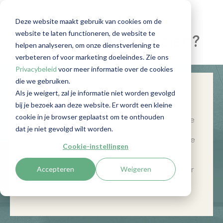
Kunt u mij uw Wwft-
Deze website maakt gebruik van cookies om de
website te laten functioneren, de website te
administratie laten zien?
helpen analyseren, om onze dienstverlening te
verbeteren of voor marketing doeleindes. Zie ons
Privacybeleid
voor meer informatie over de cookies
die we gebruiken.
Als je weigert, zal je informatie niet worden gevolgd
Vraag 2 van de toezichthouder
bij je bezoek aan deze website. Er wordt een kleine
De toezichthouder komt langs. De eerste
cookie in je browser geplaatst om te onthouden
vraag: ‘Hoe bepaalt u of een zaak onder de
dat je niet gevolgd wilt worden.
Wwft valt?’ bespraken wij in een
eerder
blog
. In dit artikel gaan wij in op de volgende
Cookie-instellingen
vraag van de toezichthouder tijdens een
controle, namelijk: ‘Kunt u mij uw Wwft-
Accepteren
Weigeren
administratie laten zien?’ Je leest hieronder
wat je moet kunnen tonen om volledig
voorbereid te zijn.