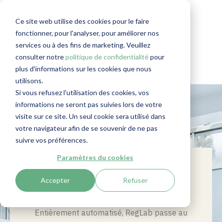
Loi sur les sanctions :
Ce site web utilise des cookies pour le faire
fonctionner, pour l'analyser, pour améliorer nos
conformité avec le
services ou à des fins de marketing. Veuillez
consulter notre
politique de confidentialité
pour
contrôle des sanctions
plus d'informations sur les cookies que nous
utilisons.
Si vous refusez l'utilisation des cookies, vos
informations ne seront pas suivies lors de votre
visite sur ce site. Un seul cookie sera utilisé dans
votre navigateur afin de se souvenir de ne pas
suivre vos préférences.
Paramètres du cookies
Grâce à l'outil avancé de RegLab, vous êtes
Accepter
Refuser
toujours conforme aux dernières
exigences de la loi sur le gel des avoirs.
Entièrement automatisé, RegLab passe au