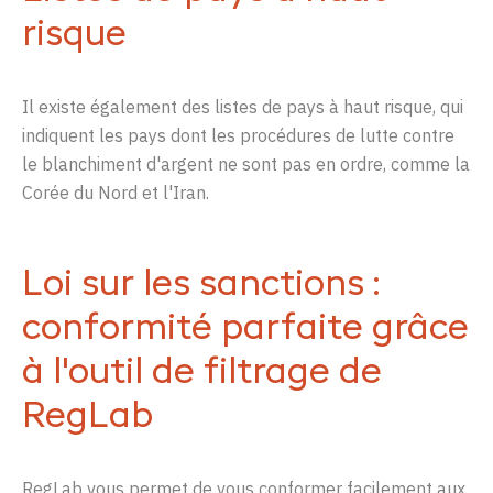
risque
Il
existe
également
des
listes
de
pays
à
haut
risque
,
qui
indiquent
les
pays
dont
les procédures de
lutte
contre
le
blanchiment
d'argent
ne
sont
pas en
ordre
, comme la
Corée
du Nord et
l'Iran
.
Loi sur les sanctions :
conformité parfaite grâce
à l'outil de filtrage de
RegLab
RegLab vous permet de vous conformer facilement aux