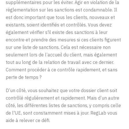
supplémentaires
pour
les
éviter
.
Agir
en
violation
de la
réglementation
sur
les
sanctions
est
condamnable
.
Il
est
donc
important que
tous
les clients, nouveaux et
existants
,
soient
identifiés
et
contrôlés
.
Vous
devez
également
vérifier
s'il
existe
des
sanctions
à leur
encontre
et
prendre
des
mesures
si ces
clients
figurent
sur
une
liste
de
sanctions
.
Cela est nécessaire n
on
seulement
lors de
l’accueil
du client
, mais
également
tout
au long de la
relation
de
travail
avec
ce
dernier
.
Comment
procéder à ce contrôle
rapidement
, et sans
perte de
temps
?
D’un
côté
,
v
ous
souhaitez
que
votre
dossier client soit
contrôlé
régulièrement et rapidement.
Mais
d’un
autre
côté, l
es
différentes
listes
de
sanctions
, y
compris
celle
de
l'UE
,
sont
constamment
mises à jour.
RegLab
vous
aide à
relever
ce
défi
.