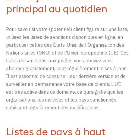
principal au quotidien
Pour
savoir
si
votre
(potentiel)
client
figure
sur
une
liste
,
utilisez
les
listes
de
sanctions
disponibles en ligne
,
en
particulier
celles
des
États-Unis
, de
l'O
rganisation des
N
ations
unies (ONU) et
de
l'U
nion européenne (UE).
Ces
listes
de
sanctions
,
auxquelles
vous
pouvez
vous
abonner
gratuitement
,
sont
régulièrement
mises à jour.
Il
est
essentiel
de
consulter
leur dernière version
et de
surveiller
en
permanence
votre
base de clients
.
L'
U
E
est
très
active
dans
ce
domaine
,
ce
qui
signifie
que les
organisations
,
les
individus
et les pays sanctionnés
subissent
régulièrement
des
modifications
.
Listes de pays à haut