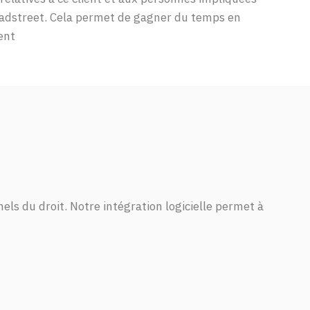
adstreet. Cela permet de gagner du temps en
ent
nels
du
droit
.
Notre
intégration
logicielle
permet
à