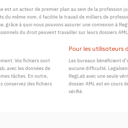
se
est un acteur de premier plan au sein de la profession ju
t
s
du même nom, il facilite le travail de milliers de profess
se
, grâce à quoi
nous
pouvons
assur
er
une connexion
à
Reg
ssionnels du droit peuvent travailler sur leurs dossiers AML
Pour les
utilisateurs
ement. Vos fichiers sont
Les bureaux
bénéficient
d'
ab
, avec les données de
aucune
difficulté
.
Legalsen
êmes tâches
. En outre,
RegLab
avec
une
seule
véri
us conservez des fichiers
dossier AML
est
en
cours
d
vérifié
.