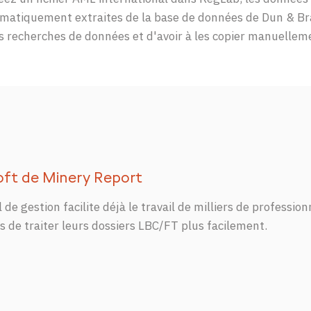
matiquement extraites de la base de données de Dun & Br
es recherches de données et d'avoir à les copier manuellem
oft de Minery
Report
el de
gestion
facilite
déjà
le
travail
de
milliers
de
profession
ts
de
traiter
leurs
dossiers
LBC/FT plus
facilement
.