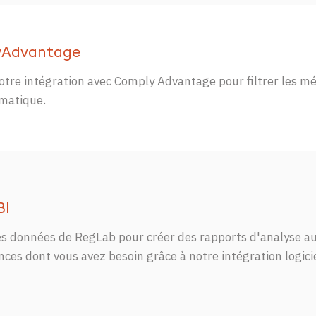
yAdvantage
notre intégration avec Comply Advantage pour filtrer les mé
matique.
BI
es
données
de
RegLab
pour
créer
des
rapports
d'analyse
au
nces
dont
vous
avez
besoin
grâce
à
notre
intégration
logici