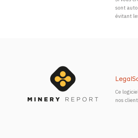
sont auto
évitant l
LegalS
Ce logici
nos
clien