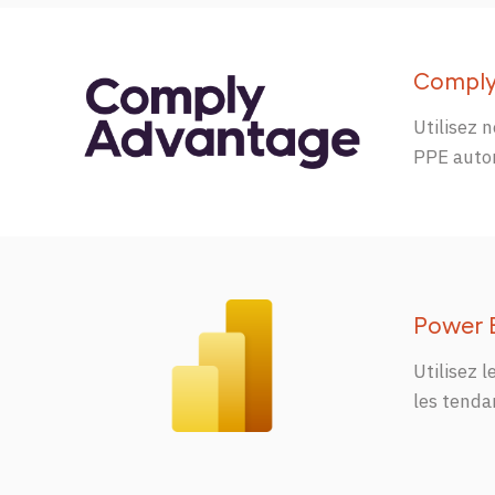
Compl
Utilisez 
PPE auto
Power 
Utilisez
l
les
tenda