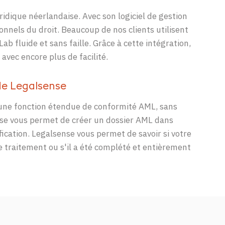
ridique néerlandaise. Avec son logiciel
de gestion
ionnels du droit. Beaucoup de nos clients utilisent
Lab
fluide et
sans faille. Grâce à cette intégration,
avec encore plus de facilité.
de
Legalsense
une
fonction
étendue
de
conformité
AML, sans
se
vous
permet
de
créer
un dossier AML dans
fication
.
Legalsense
vous
permet
de savoir
si
votre
e
traitement
ou
s'il
a
été
complété
et
entièrement