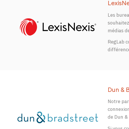
LexisNe
Les burea
souhaitez
médias de
RegLab co
différenc
Dun & 
Notre par
connexion
de Dun &
Si vous c