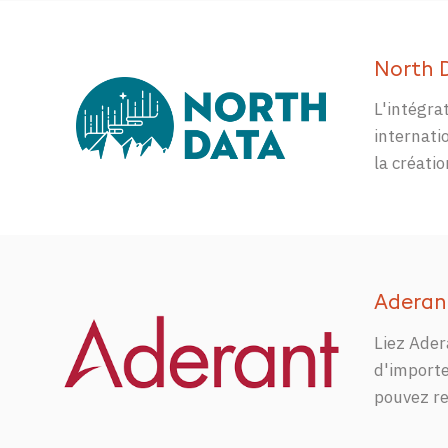
North 
L'intégra
internati
la créati
Aderan
Liez Ader
d'importe
pouvez re