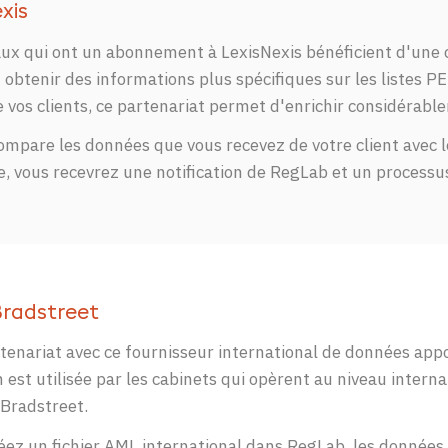
xis
ux qui ont un abonnement à LexisNexis bénéficient d'une c
 obtenir des informations plus spécifiques sur les listes PE
 vos clients, ce partenariat permet d'enrichir considérab
mpare les données que vous recevez de votre client avec l
e, vous recevrez une notification de RegLab et un processu
Bradstreet
tenariat avec ce fournisseur international de données appo
 est utilisée par les cabinets qui opèrent au niveau inter
 Bradstreet.
réez un fichier AML international dans RegLab, les données 