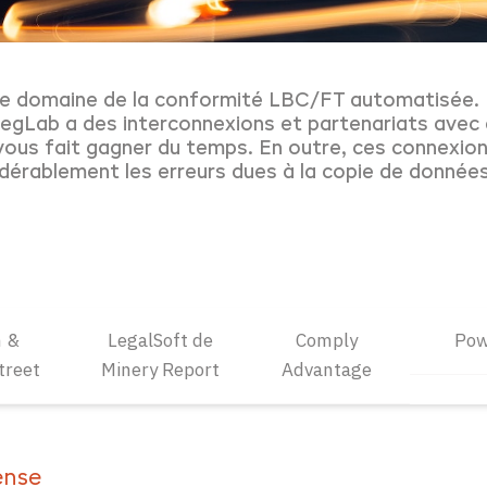
s le domaine de la conformité LBC/FT automatisée
 RegLab a des interconnexions et partenariats avec d
 vous fait gagner du temps. En outre, ces connexion
idérablement les erreurs dues à la copie de données
 &
LegalSoft de
Comply
Pow
treet
Minery Report
Advantage
ense