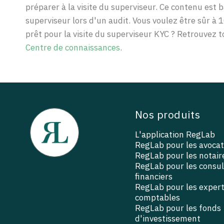
préparer à la visite du superviseur. Ce contenu est
superviseur lors d'un audit. Vous voulez être sûr à 
prêt pour la visite du superviseur KYC ? Retrouvez 
Centre de connaissances
.
Nos produits
L'application RegLab
RegLab pour les avocat
RegLab pour les notair
RegLab pour les consu
financiers
RegLab pour les exper
comptables
RegLab pour les fonds
d'investissement