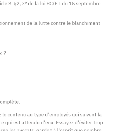
icle 8, §2, 3° de la loi BC/FT du 18 septembre
ctionnement de la lutte contre le blanchiment
x ?
complète.
z
le
contenu
au type
d'employés
qui
suivent
la
ce
qu
i est attendu
d'eux
.
Essayez
d'éviter
trop
erne
les avocats,
gardez
à
l'esprit
que
nombre