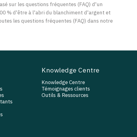
 basé sur les questions fréquentes (FAQ) d'un
100 % d'être à l'abri du blanchiment d'argent et
toutes les questions fréquentes (FAQ) dans notre
Knowledge Centre
Knowledge Centre
s
Témoignages clients
es
Outils & Ressources
ltants
ts