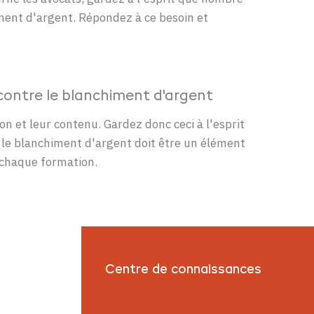
ment
d'argent
.
Répondez
à
ce
besoin
et
te contre le blanchiment d'argent
ion et
leur
contenu
.
Gardez
donc
ceci
à
l'esprit
le
blanchiment
d'argent
doit
être
un
élément
chaque
formation.
Centre de connaissances