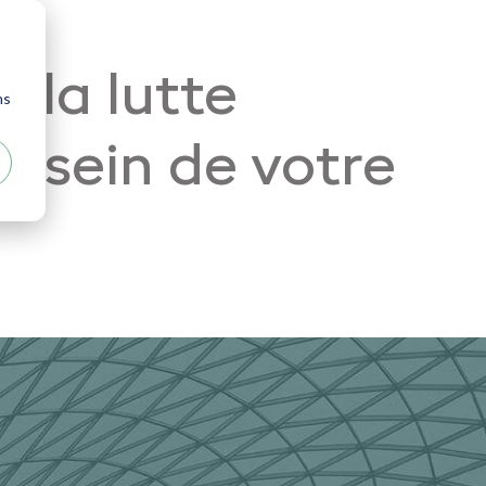
 la lutte
ns
u sein de votre