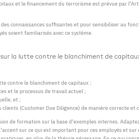
itaux et le financement du terrorisme est prévue par l'Art
 des connaissances suffisantes et pour sensibiliser au fon
és soient familiarisés avec ce système.
sur la
lutte
contre
le
blanchiment
d
e capitau
lutte contre le blanchiment d
e capitaux
;
ces et le processus de travail actuel ;
elle, et ;
 clients
(Customer Due Diligence) de manière correcte et 
ion de formation sur la base
d'exemples
internes.
Adapte
l'accent
sur
ce
q
ui est important pour ces employés
et sur
pratiques,
en
plus de la
théorie
nécessaire
. En
ce
qui
conc