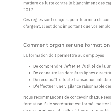
matière de lutte contre le blanchiment des cap
2017.
Ces règles sont conçues pour fournir à chacun
d'argent. Il est donc important que vos employ
Comment organiser
une
formation 
La formation doit
permettre
aux
employés
De
compren
dre
l'effet et l'utilité de la 
De connaitre
les dernières lignes directri
De
reconnaître
t
oute
transaction inhabitu
D'
effectue
r
un
e
vigilance
raisonnable des
Nous
recommandons
de
concevoir
chaque
sess
formation. Si le
secrétariat
est
formé
,
mettez
de jurisprudence et
veillez
à
fournir
des
outils