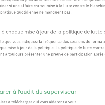
miner
si
une
affaire
est
soumise
à la
lutte
contre
le
blanchi
 pratique
quotidienne
ne
manquent
pas.
z à chaque mise à jour de la politique de lut
te
que
vous
indiquiez
la
fréquence
des sessions de format
que
mise à jour de la politique. La politique de
lutte
contre
nt
à
toujours
présenter
une
preuve
de participation après
arer à l'audit du superviseur
ichiers à télécharger qui vous aideront à vous