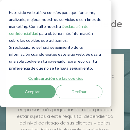
¿Cómo diseñaste el
Este sitio web utiliza cookies para que funcione,
analizarlo, mejorar nuestros servicios o con fines de
puesto de responsable de
marketing. Consulte nuestra
Declaración de
confidencialidad
para obtener más información
cumplimiento?
sobre las cookies que utilizamos.
Si rechazas, no se hará seguimiento de tu
información cuando visites este sitio web. Se usará
una sola cookie en tu navegador para recordar tu
Pregunta nº 6 del supervisor
preferencia de que no se te haga seguimiento.
El papel del responsable de cumplimiento ha
Configuración de las cookies
crecido significativamente en los últimos
años, en gran parte debido a la Ley de
Aceptar
Declinar
prevención de capitales, que obliga a las
grandes empresas a nombrar uno. Las
empresas más pequeñas también pueden
estar sujetas a este requisito, dependiendo
del nivel de riesgo de sus clientes y de los