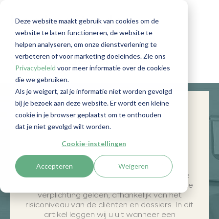
Hoe heeft u de
Deze website maakt gebruik van cookies om de
website te laten functioneren, de website te
compliance functie
helpen analyseren, om onze dienstverlening te
verbeteren of voor marketing doeleindes. Zie ons
vormgegeven?
Privacybeleid
voor meer informatie over de cookies
die we gebruiken.
Als je weigert, zal je informatie niet worden gevolgd
bij je bezoek aan deze website. Er wordt een kleine
cookie in je browser geplaatst om te onthouden
Vraag 6 van de toezichthouder
dat je niet gevolgd wilt worden.
De functie van compliance
officer
is de
Cookie-instellingen
afgelopen jaren sterk in opkomst. Dit is
grotendeels het gevolg van de
Accepteren
Weigeren
Antiwitwaswet
, die grote(re) kantoren
verplicht om een compliance
officer
aan te
stellen. Ook voor kleinere kantoren kan deze
verplichting gelden, afhankelijk van het
risiconiveau van de cliënten en dossiers. In dit
artikel leggen wij
u
uit wanneer een