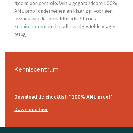
tijdens een controle. Wilt u gegarandeerd 100%
AML proof ondernemen en klaar zijn voor een
bezoek van de toezichthouder? In ons
kenniscentrum
vindt u alle veelgestelde vragen
terug.
Kenniscentrum
Download de checklist: "100% AML-proof'
Download hier