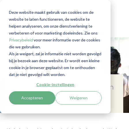
RegLab voor
Deze website maakt gebruik van cookies om de
website te laten functioneren, de website te
belastingadviseurs
helpen analyseren, om onze dienstverlening te
verbeteren of voor marketing doeleindes. Zie ons
Privacybeleid
voor meer informatie over de cookies
die we gebruiken.
Als je weigert, zal je informatie niet worden gevolgd
bij je bezoek aan deze website. Er wordt een kleine
cookie in je browser geplaatst om te onthouden
dat je niet gevolgd wilt worden.
Cookie-instellingen
Maak van de Wwft nood een
deugd
Accepteren
Weigeren