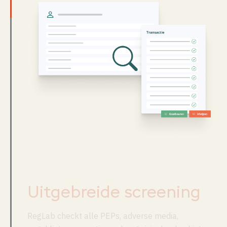
Uitgebreide screening
RegLab checkt alle PEPs, adverse media,