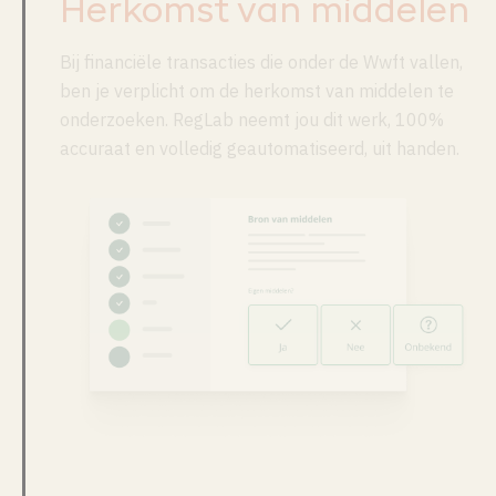
Herkomst van middelen
Bij financiële transacties die onder de Wwft vallen,
ben je verplicht om de herkomst van middelen te
onderzoeken. RegLab neemt jou dit werk, 100%
accuraat en volledig geautomatiseerd, uit handen.