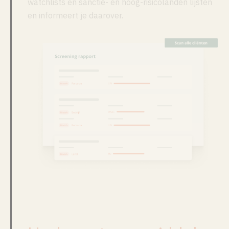
watchlists en sanctie- en hoog-risicolanden lijsten
en informeert je daarover.