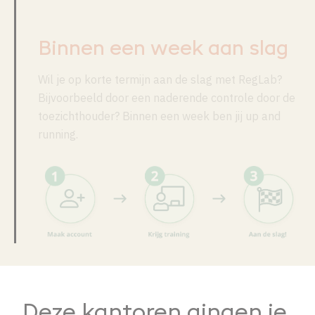
Binnen een week aan slag
Wil je op korte termijn aan de slag met RegLab?
Bijvoorbeeld door een naderende controle door de
toezichthouder? Binnen een week ben jij up and
running.
Deze kantoren gingen je