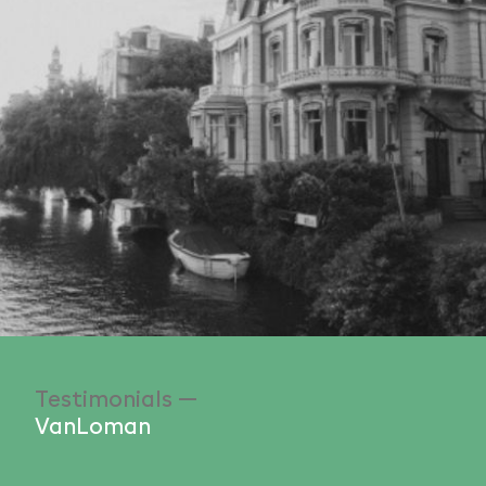
Testimonials —
VanLoman