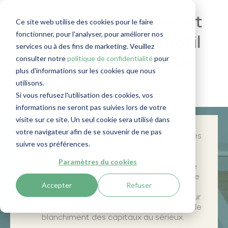
Comment déterminer et
Ce site web utilise des cookies pour le faire
fonctionner, pour l'analyser, pour améliorer nos
justifier un certain profil
services ou à des fins de marketing. Veuillez
consulter notre
politique de confidentialité
pour
de risque en matière de
plus d'informations sur les cookies que nous
LBC/FT ?
utilisons.
Si vous refusez l'utilisation des cookies, vos
informations ne seront pas suivies lors de votre
visite sur ce site. Un seul cookie sera utilisé dans
votre navigateur afin de se souvenir de ne pas
Dans cet article, je réponds aux questions les
suivre vos préférences.
plus fréquemment posées sur le profil de
risque en matière de
LBC/FT
. Comment
Paramètres du cookies
déterminer le profil de risque adéquat, que
dois-je noter et quel type de recherches, de
Accepter
Refuser
mesures de vigilance et de suivi dois-je
effectuer ? Il s'agit d'une référence utile pour
tout professionnel qui prend la lutte contre le
blanchiment des capitaux au sérieux.