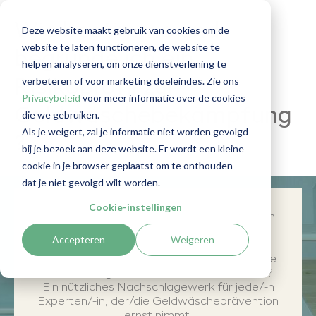
Wie bestimme und
Deze website maakt gebruik van cookies om de
website te laten functioneren, de website te
begründe ich ein
helpen analyseren, om onze dienstverlening te
verbeteren of voor marketing doeleindes. Zie ons
Risikoprofil zur
Privacybeleid
voor meer informatie over de cookies
Geldwäschebekämpfung
die we gebruiken.
Als je weigert, zal je informatie niet worden gevolgd
?
bij je bezoek aan deze website. Er wordt een kleine
cookie in je browser geplaatst om te onthouden
dat je niet gevolgd wilt worden.
Cookie-instellingen
In diesem Artikel werden die am häufigsten
gestellten Fragen zu Risikoprofilen
Accepteren
Weigeren
beantwortet. Wie entscheide ich über das
Risikoprofil, was schreibe ich auf und welche
Art von (Folge-)Recherche führe ich durch?
Ein nützliches Nachschlagewerk für jede/-n
Experten/-in, der/di
e
Geldwäscheprävention