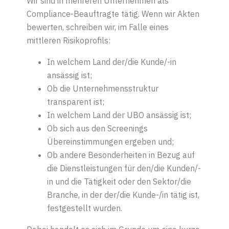
Wir sind in mehreren Unternehmen als
Compliance-Beauftragte tätig. Wenn wir Akten
bewerten, schreiben wir, im Falle eines
mittleren Risikoprofils:
In welchem Land der
/die
Kunde
/-in
ansässig ist;
O
b die Unternehmensstruktur
transparent ist;
In welchem Land der UBO ansässig ist;
O
b sich aus den Screenings
Übereinstimmungen ergeben und;
O
b andere Besonderheiten in Bezug auf
die Dienstleistungen für den
/die
Kunden
/-
in
und die Tätigkeit oder den Sektor/die
Branche, in der der
/die
Kunde
-/in
tätig ist,
festgestellt wurden.