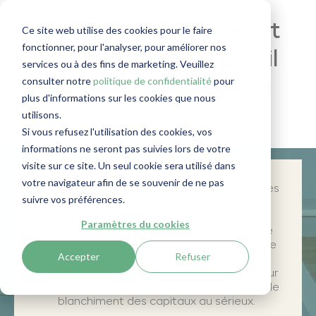
Comment déterminer et
Ce site web utilise des cookies pour le faire
fonctionner, pour l'analyser, pour améliorer nos
justifier un certain profil
services ou à des fins de marketing. Veuillez
consulter notre
politique de confidentialité
pour
de risque en matière de
plus d'informations sur les cookies que nous
LBC/FT ?
utilisons.
Si vous refusez l'utilisation des cookies, vos
informations ne seront pas suivies lors de votre
visite sur ce site. Un seul cookie sera utilisé dans
votre navigateur afin de se souvenir de ne pas
Dans cet article, je réponds aux questions les
suivre vos préférences.
plus fréquemment posées sur le profil de
risque en matière de
LBC/FT
. Comment
Paramètres du cookies
déterminer le profil de risque adéquat, que
dois-je noter et quel type de recherches, de
Accepter
Refuser
mesures de vigilance et de suivi dois-je
effectuer ? Il s'agit d'une référence utile pour
tout professionnel qui prend la lutte contre le
blanchiment des capitaux au sérieux.