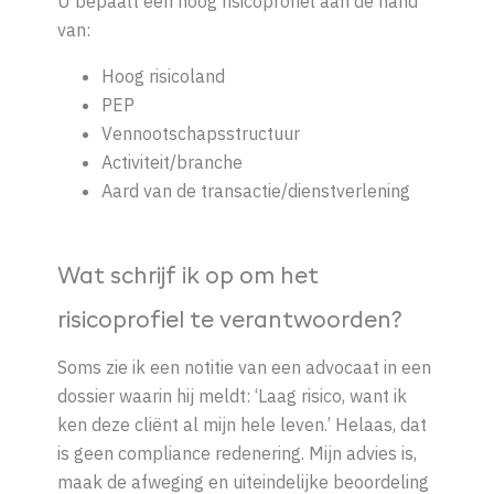
U bepaalt een hoog risicoprofiel aan de hand
van:
Hoog risicoland
PEP
Vennootschapsstructuur
Activiteit/branche
Aard van de transactie/dienstverlening
Wat schrijf ik op om het
risicoprofiel te verantwoorden?
Soms zie ik een notitie van een advocaat
in
een
dossier waarin hij
meldt
: ‘Laag risico, want ik
ken deze
cliënt
al mijn hele leven.’ Helaas, dat
is geen compliance redenering. Mijn advies is,
maak
de
afweging en uiteindelijke beoordeling