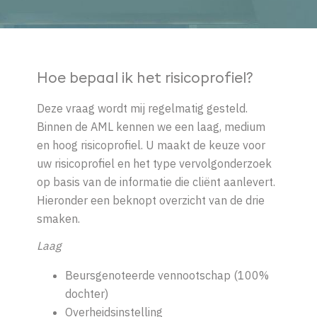
Hoe bepaal ik het risicoprofiel?
D
eze vraag wordt mij regelmatig gesteld.
Binnen de
AML
kennen we een
laag, medium
en hoog risicoprofiel.
U
maakt de keuze voor
uw risicoprofiel en
het type vervolgonderzoek
op basi
s van de
info
rmatie
die cli
ë
nt aanlevert.
Hieronder een beknopt overzicht
van de drie
smaken.
Laag
Beursgenoteerde vennootschap (100%
dochter)
Overheidsinstelling