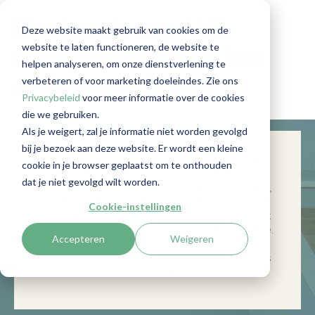
Hoe ken ik een AML
Deze website maakt gebruik van cookies om de
website te laten functioneren, de website te
risicoprofiel toe en hoe
helpen analyseren, om onze dienstverlening te
verbeteren of voor marketing doeleindes. Zie ons
onderbouw ik dat?
Privacybeleid
voor meer informatie over de cookies
die we gebruiken.
Als je weigert, zal je informatie niet worden gevolgd
bij je bezoek aan deze website. Er wordt een kleine
In dit artikel beantwoord ik de meest
cookie in je browser geplaatst om te onthouden
gestelde vragen rondom het
AML
dat je niet gevolgd wilt worden.
risicoprofiel. Hoe bepaal ik het risicoprofiel,
wat schrijf ik bij het
risicoprofiel
op en wat
Cookie-instellingen
voor type (vervolg)onderzoek doe ik
?
Ook
deel ik een waardevolle risicomatrix met je.
Accepteren
Weigeren
Een handig naslagwerk voor iedere
professional die
de
Antiwitwaswet
serieus
neemt.