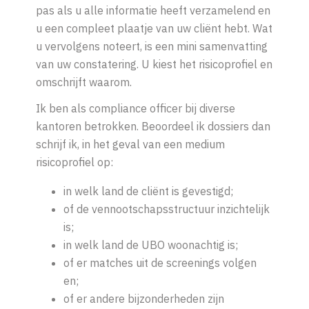
pas als u alle
informatie
heeft verzamelend en
u
een
compleet plaatje van uw cli
ë
nt
hebt
.
Wat
u vervolgens noteert
,
is een mini samenvatting
van uw constatering. U kiest het risicoprofiel en
omschrijft
waarom.
Ik ben als compliance
officer
bij diverse
kantoren betrokken.
Beoordeel ik dossiers dan
schrijf ik,
in het geval van een medium
risicoprofiel
op:
in welk land de cliënt is gevestigd;
of de vennootschapsstructuur inzichtelijk
is;
in welk land de UBO woonachtig is;
of er matches uit de screenings volgen
en;
of er andere bijzonderheden zijn