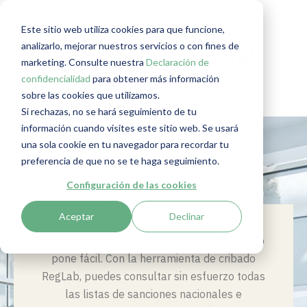
Ley de Sanciones:
Este sitio web utiliza cookies para que funcione,
analizarlo, mejorar nuestros servicios o con fines de
cumplimiento total del
marketing. Consulte nuestra
Declaración de
confidencialidad
para obtener más información
control de sanciones
sobre las cookies que utilizamos.
Si rechazas, no se hará seguimiento de tu
información cuando visites este sitio web. Se usará
una sola cookie en tu navegador para recordar tu
preferencia de que no se te haga seguimiento.
Configuración de las cookies
Aceptar
Declinar
¿Cumplir con la Ley de Sanciones? RegLab lo
pone fácil. Con la herramienta de cribado
RegLab, puedes consultar sin esfuerzo todas
las listas de sanciones nacionales e