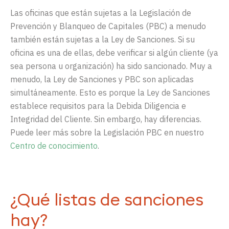
Las
oficinas
que
están
sujetas
a
la
Legislación
de
Prevención
y
Blanqueo
de
Capitales
(PBC) a
menudo
también
están
sujetas
a
la
Ley
de
Sanciones
. Si
su
oficina
es
una
de
ellas
,
debe
verificar
s
i
algún
cliente (ya
sea
persona u
organizació
n)
ha
sido
sancionad
o
.
Muy
a
menudo
, la
Ley
de
Sanciones
y PBC s
on aplicadas
simultáneamente
. Es
to es
porque
la
Ley
de
Sanciones
establece
requisitos
para la
Debida
Diligencia
e
Integridad
del
Cliente
.
Sin
embargo,
hay
diferencias
.
Puede
leer
más
sobre
la
Legislación
PBC
en
nuestro
Centro
de
conocimiento
.
¿Qué listas de sanciones
hay?