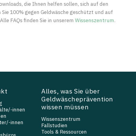
Downloads, die Ihnen helfen sollen, sich auf den
n Sie 100% gegen Geldwäsche geschützt und auf
 Alle FAQs finden Sie in unserem
Wissenszentrum
.
ukt
Alles, was Sie über
Geldwäscheprävention
g
wissen müssen
lte/-innen
nen
Wissenszentrum
ter/-innen
Fallstudien
Tools & Ressourcen
gsbüros