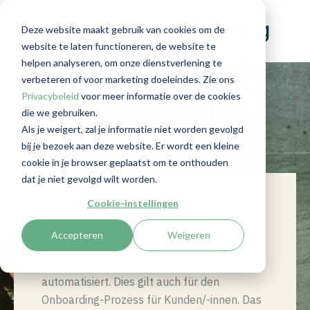
Die RegLab Anwendung
Deze website maakt gebruik van cookies om de
website te laten functioneren, de website te
helpen analyseren, om onze dienstverlening te
verbeteren of voor marketing doeleindes. Zie ons
Privacybeleid
voor meer informatie over de cookies
die we gebruiken.
Als je weigert, zal je informatie niet worden gevolgd
bij je bezoek aan deze website. Er wordt een kleine
cookie in je browser geplaatst om te onthouden
dat je niet gevolgd wilt worden.
Cookie-instellingen
Mit der Software von
RegLab
und dem
zusätzlichen Compliance-Service erfüllt
Accepteren
Weigeren
jedes Unternehmen die
GwG
-Anforderungen.
Der AML-Arbeitsprozess ist vollständig
automatisiert. Dies gilt auch für den
Onboarding-Prozess für Kunden/-innen. Das