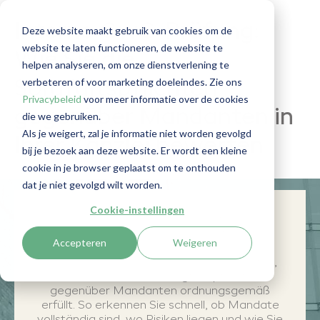
Interne GwG-Prüfung:
Deze website maakt gebruik van cookies om de
website te laten functioneren, de website te
Wie Sie die
helpen analyseren, om onze dienstverlening te
verbeteren of voor marketing doeleindes. Zie ons
Sorgfaltspflichten
Privacybeleid
voor meer informatie over de cookies
gegenüber Mandanten in
die we gebruiken.
Als je weigert, zal je informatie niet worden gevolgd
Ihrer Kanzlei bewerten
bij je bezoek aan deze website. Er wordt een kleine
cookie in je browser geplaatst om te onthouden
dat je niet gevolgd wilt worden.
Cookie-instellingen
Eine interne GwG-Prüfung ist keine
gesetzliche Verpflichtung, es ist jedoch
Accepteren
Weigeren
sinnvoll, sie durchzuführen. Eine interne
Prüfung ermöglicht es Ihnen zu überprüfen,
ob Ihre Kanzlei die Sorgfaltspflichten
gegenüber Mandanten ordnungsgemäß
erfüllt. So erkennen Sie schnell, ob Mandate