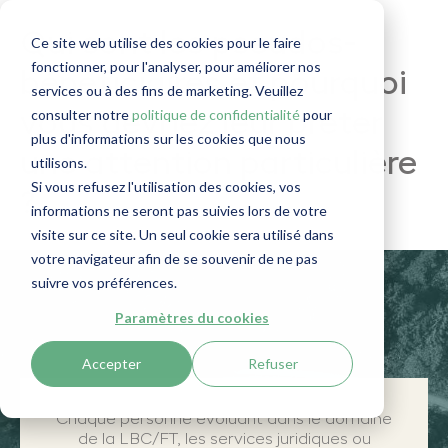
Qui sont les pseudos-
Ce site web utilise des cookies pour le faire
fonctionner, pour l'analyser, pour améliorer nos
bénéficiaires et pourquoi
services ou à des fins de marketing. Veuillez
consulter notre
politique de confidentialité
pour
vous devriez leur prêter
plus d'informations sur les cookies que nous
une attention particulière
utilisons.
Si vous refusez l'utilisation des cookies, vos
?
informations ne seront pas suivies lors de votre
visite sur ce site. Un seul cookie sera utilisé dans
votre navigateur afin de se souvenir de ne pas
suivre vos préférences.
Paramètres du cookies
Accepter
Refuser
Chaque personne évoluant dans le domaine
de la LBC/FT, les services juridiques ou