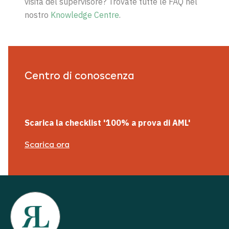
visita del supervisore? Trovate tutte le FAQ nel
nostro
Knowledge Centre
.
Centro di conoscenza
Scarica la checklist '100% a prova di AML'
Scarica ora