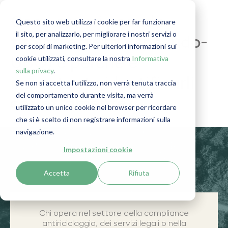
Cosa sono i pseudo-
Questo sito web utilizza i cookie per far funzionare
il sito, per analizzarlo, per migliorare i nostri servizi o
titolari effettivi (pseudo-
per scopi di marketing. Per ulteriori informazioni sui
cookie utilizzati, consultare la nostra
Informativa
UBO) e perché è
sulla privacy
.
importante identificarli
Se non si accetta l'utilizzo, non verrà tenuta traccia
del comportamento durante visita, ma verrà
correttamente?
utilizzato un unico cookie nel browser per ricordare
che si è scelto di non registrare informazioni sulla
navigazione.
Impostazioni cookie
Accetta
Rifiuta
Chi opera nel settore della compliance
antiriciclaggio, dei servizi legali o nella