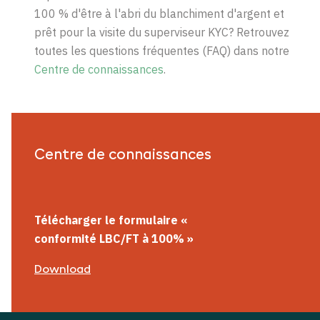
100 % d'être à l'abri du blanchiment d'argent et
prêt pour la visite du superviseur KYC? Retrouvez
toutes les questions fréquentes (FAQ) dans notre
Centre de connaissances
.
Centre de connaissances
Télécharger le formulaire
«
conformité
LBC/FT
à 100%
»
Download