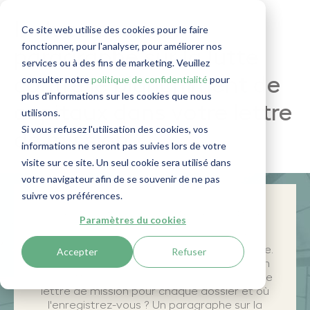
Incluez-vous un
Ce site web utilise des cookies pour le faire
fonctionner, pour l'analyser, pour améliorer nos
paragraphe sur la lutte
services ou à des fins de marketing. Veuillez
consulter notre
politique de confidentialité
pour
contre le blanchiment de
plus d'informations sur les cookies que nous
capitaux dans votre lettre
utilisons.
Si vous refusez l'utilisation des cookies, vos
de mission ?
informations ne seront pas suivies lors de votre
visite sur ce site. Un seul cookie sera utilisé dans
votre navigateur afin de se souvenir de ne pas
suivre vos préférences.
Question 8 de l'autorité de contrôle
Paramètres du cookies
La lettre de mission est un élément
important de l'audit de l'autorité de contrôle.
Accepter
Refuser
À quoi ressemble le processus de rédaction
de la lettre de mission ? Disposez-vous d'une
lettre de mission pour chaque dossier et où
l'enregistrez-vous ? Un paragraphe sur la