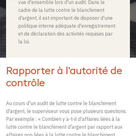
vue
d'ensemble
lors
d'un
audit. Dans
le
cadre
de la
lutte
contre
le
blanchiment
d'argent
,
il
est
important de
disposer
d'un
e
p
olitiqu
e
interne
adéquate
d'enregistrement
et de
déclaration
des
activités
requises
par
la
loi
.
Rapporter à l’autorité de
contrôle
Au cours
d'un
audit de
lutte
contre
le
blanchiment
d'argent
,
le
superviseur
vous
pose
plusieurs
questions
.
Par
exemple
:
«
Combien
y a-t-
il
d'affaires
liées
à la
lutte
contre
le
blanchiment
d'argent
par rapport
aux
affaires non
liées
à la
lutte
contre
le
blanchiment