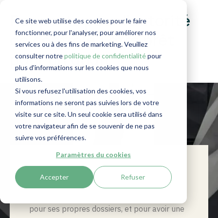
Rapports pour l’autorité
Ce site web utilise des cookies pour le faire
fonctionner, pour l'analyser, pour améliorer nos
de contrôle | être prêt
services ou à des fins de marketing. Veuillez
consulter notre
politique de confidentialité
pour
pour un audit
plus d'informations sur les cookies que nous
utilisons.
Si vous refusez l'utilisation des cookies, vos
informations ne seront pas suivies lors de votre
visite sur ce site. Un seul cookie sera utilisé dans
votre navigateur afin de se souvenir de ne pas
suivre vos préférences.
Paramètres du cookies
Il
est
très
important
d'enregistrer
le
Accepter
Refuser
processus
de
lutte
contre
le
blanchiment
d'argent
et
d'en
rendre
compte
, à la
fois
pour
ses
propres
dossiers
,
et pour
avoir
une