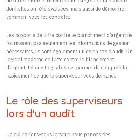
de lutte contre le blanchiment d'argent et la manière
dont elles ont été évaluées, mais aussi de
démontrer
commen
t vous les contrôlez.
Les
rapports
de
lutte
contre
le
blanchiment
d'argent
ne
fournissent
pas
seulement
les
informations
de
gestion
nécessaires,
ils
sont
également
utiles
en
cas
d'audit
.
Un
logiciel moderne de
lutte
contre
le
blanchiment
d'argent
, tel que
RegLab
,
vous
perme
t
de
comprendre
rapidement
ce
que
le
superviseur
vous
demande
.
Le rôle des superviseurs
lors d'un audit
De qui parlons-nous lorsque nous parlons des