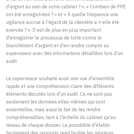
d'argent
au sein de
votre
cabinet
?
»
,
«
Combien
de PPE
ont
été
enregistrées
?
»
et
«
À
quelle
fréquence
une
vigilance
accrue
à
l'égard
de la clientèle a-t-elle
été
exercée
?
»
.
Il
est
de plus en plus important
d'enregistrer
le
processus
de
lutte
contre
le
blanchiment
d'argent
et
d'en
rendre
compte
au
superviseur
avec
des
informations
détaillées
lors
d'un
audit.
Le
superviseur
souhaite
avoir
une
vue
d'ensemble
rapide
et
une
compréhension
claire
des différents
éléments
discutés
lors
d'un
audit. Ce ne
sont
pas
seulement
les
données
elles-mêmes
qui
sont
essentielles
, mais
aussi
le
fait de les
rendre
compréhensibles, t
ant
à
l'échelle
du
cabinet
qu'au
niveau d
e
chaque
dossier.
La
possibilité
d'établir
facilement
des
rapports
rend facilite les relations