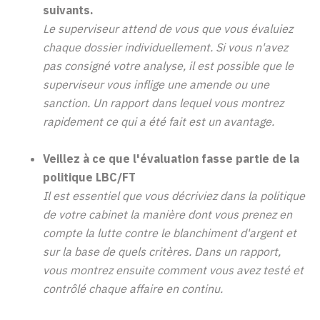
suivants
.
Le
superviseur
attend
de
vous
que
vous
évaluiez
chaque
dossier
individuellement
. Si
vous
n'avez
pas consigné
vo
tre
analyse
,
il
est
possible
que
le
superviseur
vous
inflige
une
amende
ou
une
sanction
.
Un
rapport dans
lequel
vous
montrez
rapidement
ce
qui
a
été
fait
est
un
avantage
.
Veillez
à
ce
que
l'évaluation
fasse
partie
de la
politique
LBC/FT
Il
est
essentiel
que
vous
décriviez
dans la
politique
de
votre
cabinet
la
manière
dont
vous
prenez
en
compte
la
lutte
contre
le
blanchiment
d'argent
et
sur
la base de
quels
critères
. Dans
un
rapport,
vous
montrez
ensuite
comment
vous
avez
testé
et
contrôlé
chaque affaire
en
continu.