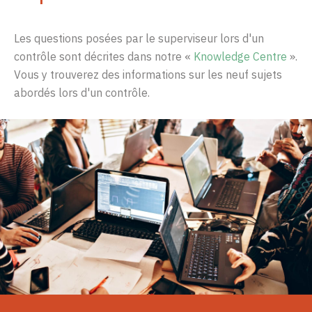
Les
questions
posées
par
le
superviseur
lors
d'un
contrôle
sont
décrites
dans
notre
«
Knowledge
Centre
»
.
Vo
us y
tr
ouver
ez d
es in
for
m
ati
ons s
u
r l
e
s ne
uf
s
u
jets
a
b
ord
é
s l
o
r
s d
'
un c
o
ntrôle.