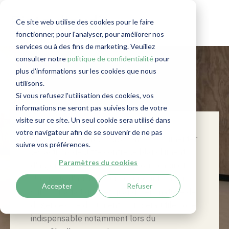
Piste d'audit
Ce site web utilise des cookies pour le faire
fonctionner, pour l'analyser, pour améliorer nos
services ou à des fins de marketing. Veuillez
consulter notre
politique de confidentialité
pour
plus d'informations sur les cookies que nous
utilisons.
Si vous refusez l'utilisation des cookies, vos
informations ne seront pas suivies lors de votre
visite sur ce site. Un seul cookie sera utilisé dans
votre navigateur afin de se souvenir de ne pas
Piste d'audit : soit l'obligation de documenter
suivre vos préférences.
les actions de lutte contre le blanchiment
Paramètres du cookies
d'argent mises en place par votre cabinet.
Une piste d'audit est un résumé informatif
Accepter
Refuser
sur
«
qui a fait quoi, et quand
» en matière de
diligences
. Ce document vous sera utile voire
indispensable notamment lors du