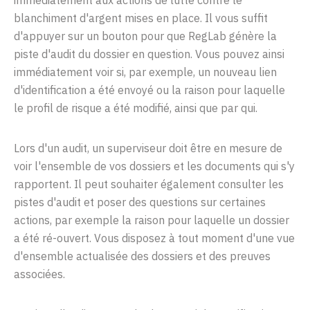
immédiatement
aux
actions de
lutte
contre
le
blanchiment
d'argent
mi
s
es en
place
.
Il
vous
suffit
d'appuyer
sur
un
bouton
pour que
RegLab
génère
la
piste
d'audit
d
u
dossier
en question
.
Vous
pouvez
ai
nsi
immédiatement
voir
si, par
exemple
,
un
nouveau
lien
d'identification
a
été
envoyé
ou
la raison pour
laquelle
le
profil
de
risque
a
été
modifié
,
ainsi
que
par
qui
.
Lors
d'un
audit,
un
superviseur
doit être en mesure
de
voir
l'ensemble de vos dossiers et les
documents
qui
s'y
rapportent
.
Il
peut
souhaiter
également
consulter
les
pistes
d'audit
et
poser
des
questions
sur
certaines
actions, par
exemple
la raison pour
laquelle
un
dos
sie
r
a
été
r
é
-
o
uver
t
.
Vous
d
isp
osez
à
tout
momen
t
d'u
ne
vue
d'e
n
semble
act
ualisée
des dossiers
et des
p
reuves
as
sociées
.