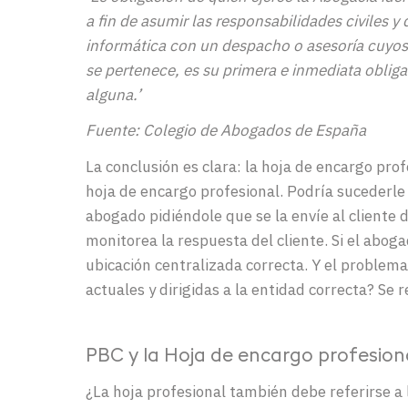
a fin de asumir las responsabilidades civiles 
informática con un despacho o asesoría cuyos 
se pertenece, es su primera e inmediata obliga
alguna.’
Fuente: Colegio de Abogados de España
La
conclusión
es
clara
: la
hoja de encargo prof
hoja de encargo
profesional
.
Podría
sucederle
abogado
pidiéndole
que
se
la
envíe
al
cliente
monitorea
la
respuesta
de
l
cliente.
Si el
aboga
ubicación
centralizada
correcta
.
Y e
l problem
actuales y dirigidas a la entidad correcta?
Se
r
PBC
y
la
Hoja de encargo profesion
¿La
hoja profesional
también
debe
referirse
a