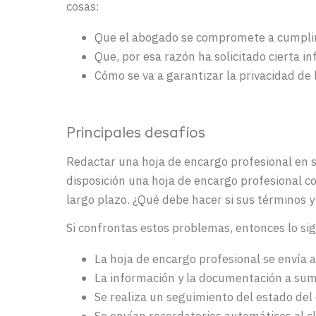
cosas
:
Que el
abogado
se compromete a
cumpli
Que,
por esa razón
ha
solicit
ado
cierta in
Cómo se
va a
garantiza
r
la
privacidad
de 
Principales
desafíos
Redactar una hoja de encargo profesional en 
disposición una hoja de encargo profesional c
largo plazo. ¿Qué debe hacer si sus términos 
Si confrontas estos problemas, entonces lo si
La hoja de encargo profesional se envía
La información y la documentación a sumi
Se realiza un seguimiento del estado de
Se envían recordatorios automáticos al c