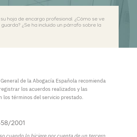
 su hoja de encargo profesional
. ¿Cómo
se ve
 guarda? ¿Se ha incluido un párrafo
sobre la
o General de la Abogacía
Esp
añola
recomienda
egistrar los acuerdos realizados y las
n los
términos
del servicio prestado
.
 658/2001
uso cuando lo hiciere por cuenta de un tercero