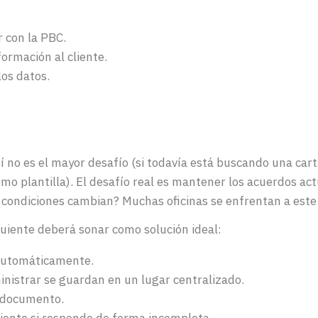
r
con
la PB
C.
formación al cliente.
los
datos
.
sí no es el mayor desafío (si todavía está buscando una c
omo plantilla). El desafío real es mantener los acuerdos ac
y condiciones cambian? Muchas oficinas se enfrentan a este
guiente deberá sonar como solución ideal:
 automáticamente.
nistrar se guardan en un lugar centralizado.
l documento.
liente si responde de forma incompleta.