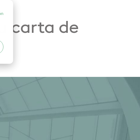
ón
u carta de