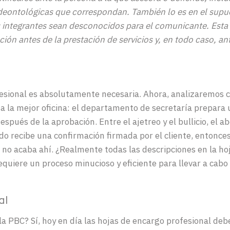
y deontológicas que correspondan. También lo es en el supu
integrantes sean desconocidos para el comunicante. Esta id
ción antes de la prestación de servicios y, en todo caso, an
esional
es
absolutamente
necesaria
.
Ahora, analizaremos 
a
la
mejor
oficina
:
el departamento de
s
e
cretar
í
a
prepara
después
de la
aprobación
. E
ntre
el
ajetreo
y el
bullicio
, el
ab
do
recibe
una
confirmación
firmada
por el
cliente
,
entonce
a no acaba
ahí
.
¿Realmente todas las descripciones en la hoj
equiere
un
proceso
minucioso
y
eficiente
para llevar a cabo 
al
la
PBC
? Sí,
hoy
en día
las
hojas de encargo profesional
deb