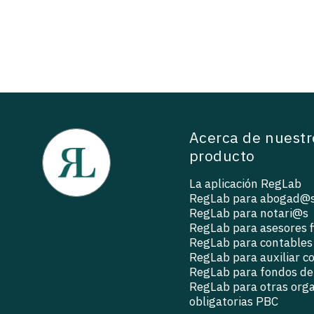
Acerca de nuestr
producto
La aplicación RegLab
RegLab para abogad@
RegLab para notari@s
RegLab para asesores f
RegLab para contables
RegLab para auxiliar c
RegLab para fondos de 
RegLab para otras org
obligatorias PBC