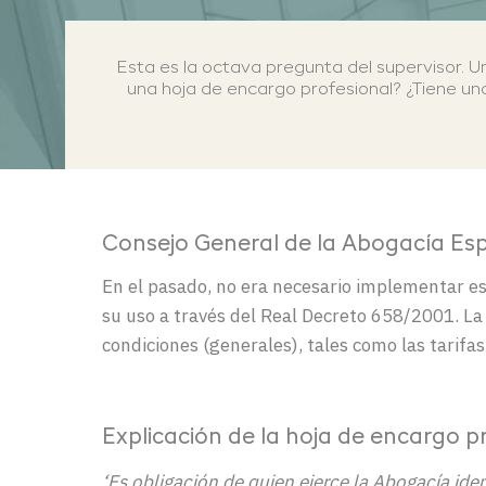
Esta es la octava pregunta del supervisor
.
U
una hoja de encargo profesional?
¿Tiene u
Consejo General de la
Abogacía
Es
En el pasado,
no era necesario implementar e
su uso
a
través
del Real Decreto 658/2001
. L
condiciones (generales),
tales como
las tarifas
Explicación de la hoja de encargo p
‘Es obligación de quien ejerce la Abogacía ide