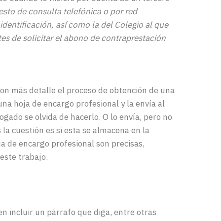
esto de consulta telefónica o por red
entificación, así como la del Colegio al que
tes de solicitar el abono de contraprestación
con
más detalle
el
proceso
de
obtención
de
una
una
hoja de encargo profesional
y la
envía
al
ogado
se
olvida
de
hacerlo
. O lo
envía
,
pero
no
s
la
cuestión
es
si
esta
se
almacena
en la
a de encargo profesional son precisas,
este trabajo.
en
incluir
un
párrafo
que
diga
,
entre
otras