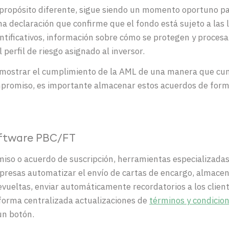
ropósito diferente, sigue siendo un momento oportuno par
a declaración que confirme que el fondo está sujeto a las 
dentificativos, información sobre cómo se protegen y proces
l perfil de riesgo asignado al inversor.
mostrar el cumplimiento de la AML de una manera que cump
ompromiso, es importante almacenar estos acuerdos de form
oftware PBC/FT
miso o acuerdo de suscripción, herramientas especializada
mpresas automatizar el envío de cartas de encargo, almace
devueltas, enviar automáticamente recordatorios a los clie
 forma centralizada actualizaciones de
términos y condicio
un botón.