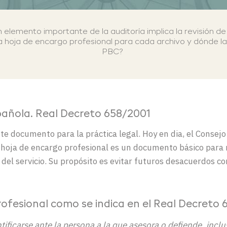
n elemento importante de
la auditoría implica la
revisión de
na
h
o
ja de encargo profesional
para cada archivo y dónde la
PBC
?
pañola
.
Real Decreto 658/2001
ste
documento para la práctica legal.
Hoy en
dia
, el Consej
a hoja de encargo profesional
es un documento básico para r
del servicio
.
Su
propósito es evitar
futuros desacuerdos co
rofesional como se indica en el Real Decreto
ntificarse ante la persona a la que asesora o defiende, incl