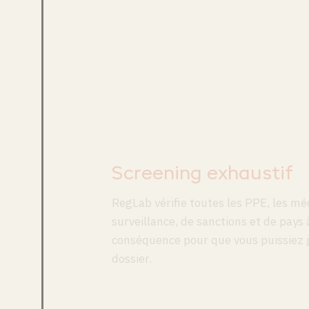
Screening exhaustif
RegLab vérifie toutes les PPE, les méd
surveillance, de sanctions et de pays
conséquence pour que vous puissiez j
dossier.