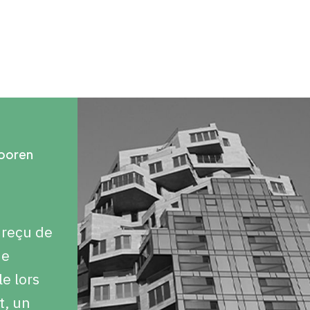
Tooren
 reçu de
de
le lors
t, un