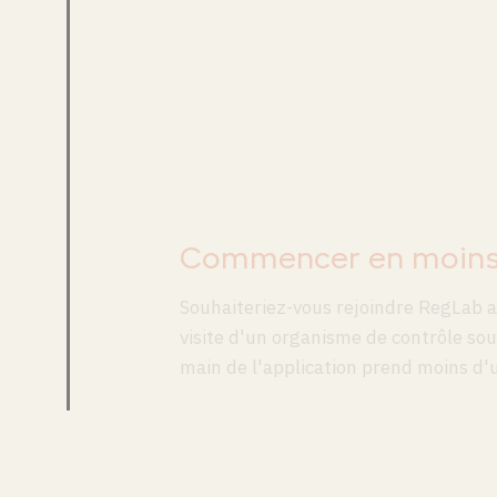
Commencer en moins
Souhaiteriez-vous rejoindre RegLab au
visite d'un organisme de contrôle sous
main de l'application prend moins d'