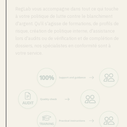
RegLab vous accompagne dans tout ce qui touche
à votre politique de lutte contre le blanchiment
d'argent. Qu'il s'agisse de formations, de profils de
risque, création de politique interne, d'assistance
lors d'audits ou de vérification et de complétion de
dossiers, nos spécialistes en conformité sont à
votre service.