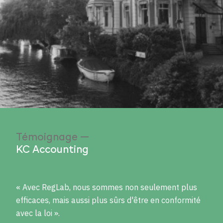
Témoignage —
KC Accounting
« Avec RegLab, nous sommes non seulement plus
efficaces, mais aussi plus sûrs d'être en conformité
avec la loi ».