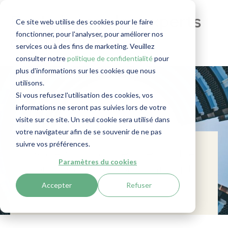
RegLab pour les experts
Ce site web utilise des cookies pour le faire
fonctionner, pour l'analyser, pour améliorer nos
comptables
services ou à des fins de marketing. Veuillez
consulter notre
politique de confidentialité
pour
plus d'informations sur les cookies que nous
utilisons.
Si vous refusez l'utilisation des cookies, vos
informations ne seront pas suivies lors de votre
visite sur ce site. Un seul cookie sera utilisé dans
votre navigateur afin de se souvenir de ne pas
suivre vos préférences.
Soyez conforme avec votre
Paramètres du cookies
prévention du blanchiment
d'argent
Accepter
Refuser