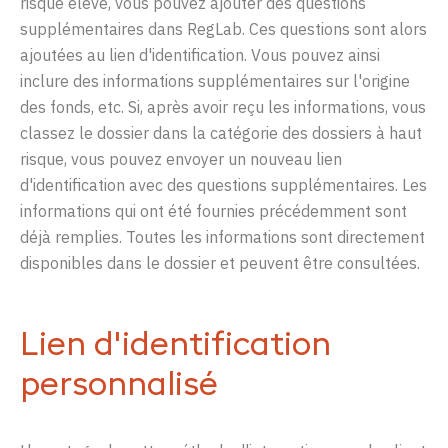
risque
élevé
,
vous
pouvez
ajouter
des
questions
supplémentaires
dans
RegLab
. Ces
questions
sont
alors
ajoutées
au
lien
d'identification
.
Vous
pouvez
ainsi
inclure
des
informations
supplémentaires
sur
l'origine
des fonds, etc. Si,
après
avoir
reçu les
informations
,
vous
classez
le
dossier dans la catégorie des dossiers à
haut
risque
,
vous
pouvez
envoyer
un
nouveau
lien
d'identification
avec
des
questions
supplémentaires
. Les
informations
qui
ont
été
fournies
précédemment
sont
déjà
remplies
.
Toutes
les
informations
sont
directement
disponibles
dans
le
dossier et
peuvent
être
consultées
.
Lien d'identification
personnalisé