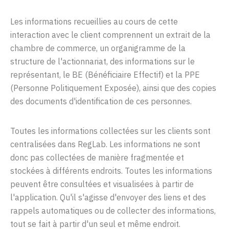
Les
informations
recueillies au cours de
cette
interaction
avec
le
client
comprennent
un
extrait
de la
chambre
de commerce,
un
organigramme
de la
structure
de
l'actionnariat
, des
informations
sur
le
représentant,
l
e
BE
(
Bénéficiaire
Effectif
)
et la PPE
(
Personne
Politiquement
Exposée
)
,
ainsi
que des
copies
des
documents
d'identification
de ces
personnes
.
Toutes
les
informations
collectées
sur
les clients
sont
centralisées
dans
RegLab
. Les
informations
ne
sont
donc
pas
collectées
de
manière
fragmentée
et
stockées
à différents
endroits
.
Toutes
les
informations
peuvent
être
consultées
et
visualisées
à
partir
de
l'application
.
Qu'il
s'agisse
d'envoyer
des
liens
et des
rappels
automatiques
ou
de
collecter
des
informations
,
tout
se fait à
partir
d'un
seul
et
même
endr
oit
.