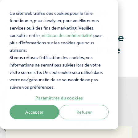
Interaction simplifiée
Ce site web utilise des cookies pour le faire
fonctionner, pour l'analyser, pour améliorer nos
avec les clients : lien
services ou à des fins de marketing. Veuillez
consulter notre
politique de confidentialité
pour
d'identification pour une
plus d'informations sur les cookies que nous
identification simplifiée
utilisons.
Si vous refusez l'utilisation des cookies, vos
des clients LBC/FT
informations ne seront pas suivies lors de votre
visite sur ce site. Un seul cookie sera utilisé dans
votre navigateur afin de se souvenir de ne pas
suivre vos préférences.
Paramètres du cookies
Accepter
Refuser