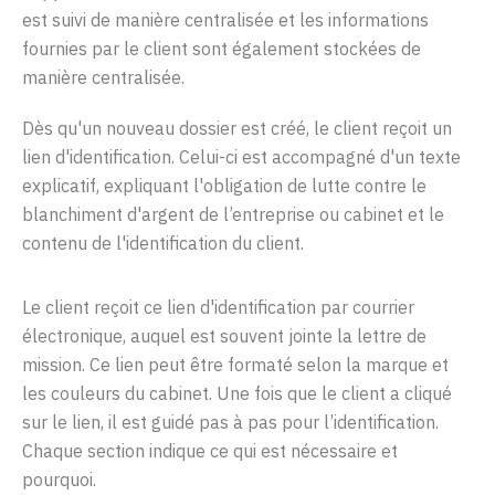
est suivi de manière centralisée et les informations
fournies par le client sont également stockées de
manière centralisée.
Dès
qu'un
nouveau dossier
est
créé
,
le
client
reçoit
un
lien
d'identification
.
Celui
-ci
est
accompagné
d'un
texte
explicatif
,
expliquant
l'obligation
de
lutte
contre
le
blanchiment
d'argent
de
l’entreprise
ou
ca
b
inet
et
l
e
c
onten
u
de
l'iden
tificatio
n
du client.
Le client
reçoit
ce
lien
d'identification
par
courrier
électronique
,
auquel
est
souvent
jointe
la lettre de
mission. Ce
lien
peut
être
formaté
selon
la marque et
les
couleurs
du cabinet.
Une
fois
que
le
client a cliqué
sur
le
lien
,
il
est
guidé pas à pas pour
l’i
dentif
cation
.
Chaqu
e
s
ec
t
io
n
ind
iqu
e
c
e
qu
i
es
t
nécessa
ire et
pourquo
i
.