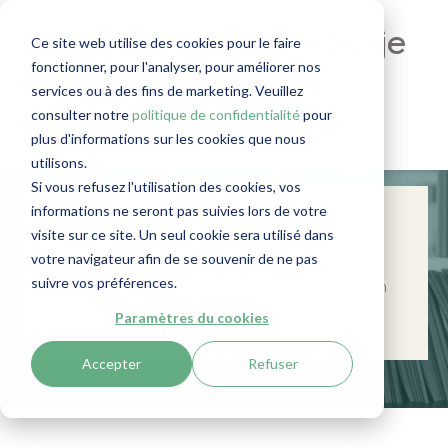
Quels documents dois-je
Ce site web utilise des cookies pour le faire
fonctionner, pour l'analyser, pour améliorer nos
demander lors d'un
services ou à des fins de marketing. Veuillez
consulter notre
politique de confidentialité
pour
contrôle LBC/FT ?
plus d'informations sur les cookies que nous
utilisons.
Si vous refusez l'utilisation des cookies, vos
informations ne seront pas suivies lors de votre
P
our
identifier les personnes physiques et
visite sur ce site. Un seul cookie sera utilisé dans
morales, vous demandez différents
votre navigateur afin de se souvenir de ne pas
documents. Cet article explique de quels
suivre vos préférences.
documents il
s'agit
selon
la
réglementation
LBC/FT.
Paramètres du cookies
Accepter
Refuser