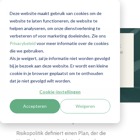
Risikobewertung
Deze website maakt gebruik van cookies om de
website te laten functioneren, de website te
helpen analyseren, om onze dienstverlening te
verbeteren of voor marketing doeleindes. Zie ons
Privacybeleid
voor meer informatie over de cookies
Dieser Beitrag widmet sich der Wichtigkeit
die we gebruiken.
von Risikopolitik und Risikoprofilen. Lesen Sie
Als je weigert, zal je informatie niet worden gevolgd
weiter, um zu verstehen, was genau diese
Konzepte bedeuten und wie sie
bij je bezoek aan deze website. Er wordt een kleine
angewendet werden.
cookie in je browser geplaatst om te onthouden
dat je niet gevolgd wilt worden.
Cookie-instellingen
Accepteren
Weigeren
Was ist eine Risikopolitik?
Risikopolitik definiert einen Plan, der die