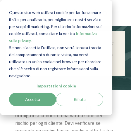
Valutazione del rischio
Questo sito web utilizza i cookie per far funzionare
il sito, per analizzarlo, per migliorare i nostri servizi o
per scopi di marketing. Per ulteriori informazioni sui
cookie utilizzati, consultare la nostra
Informativa
sulla privacy
.
Scopri l’importanza della politica di rischio e
Se non si accetta l'utilizzo, non verrà tenuta traccia
del profilo di rischio. Cosa significano
del comportamento durante visita, ma verrà
esattamente e come applicarli nel rispetto
degli obblighi antiriciclaggio?
utilizzato un unico cookie nel browser per ricordare
che si è scelto di non registrare informazioni sulla
navigazione.
Impostazioni cookie
Accetta
Rifiuta
Nell’ambito dell’antiriciclaggio (AML), sei
obbligato a condurre una valutazione del
rischio per ogni cliente. Devi verificare se
presenta un rischio basso, medio o alto. La tua