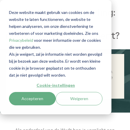
Wwft-risicobeoordeling:
Deze website maakt gebruik van cookies om de
website te laten functioneren, de website te
Hoe bepaal je het
helpen analyseren, om onze dienstverlening te
verbeteren of voor marketing doeleindes. Zie ons
risicoprofiel van je cliënt?
Privacybeleid
voor meer informatie over de cookies
die we gebruiken.
Als je weigert, zal je informatie niet worden gevolgd
bij je bezoek aan deze website. Er wordt een kleine
In dit artikel wordt het belang van het
cookie in je browser geplaatst om te onthouden
risicobeleid en de risicoprofielen besproken.
dat je niet gevolgd wilt worden.
Ontdek wat beide precies inhouden en hoe
je ze toepast.
Cookie-instellingen
Accepteren
Weigeren