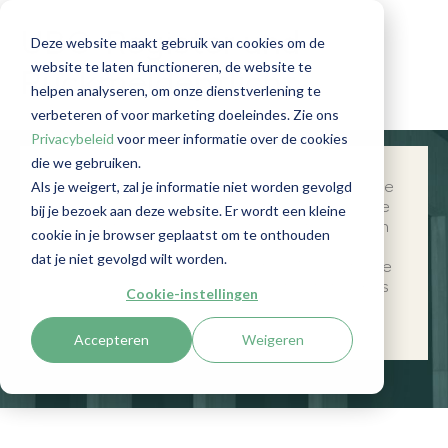
UBO-Register und
Deze website maakt gebruik van cookies om de
website te laten functioneren, de website te
Rückmeldepflicht
helpen analyseren, om onze dienstverlening te
verbeteren of voor marketing doeleindes. Zie ons
Privacybeleid
voor meer informatie over de cookies
die we gebruiken.
Als je weigert, zal je informatie niet worden gevolgd
Das UBO-Register spielt eine entscheidende
Rolle bei der Verhinderung von Geldwäsche
bij je bezoek aan deze website. Er wordt een kleine
und Betrug. Als Organisation, Unternehmen
cookie in je browser geplaatst om te onthouden
oder Trust müssen Sie die
dat je niet gevolgd wilt worden.
Registrierungspflicht einhalten. Als deutsche
GwG-Institution sind Sie verpflichtet, UBOs
Cookie-instellingen
korrekt zu identifizieren.
Accepteren
Weigeren