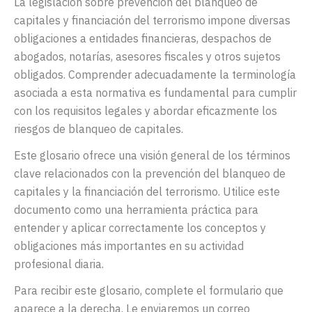
La
legislación
sobre
prevención
del
blanqueo
de
capitales
y
financiación
del
terrorismo
impone
diversas
obligaciones
a
entidades
financieras,
despachos
de
abogados,
notarías,
asesores
fiscales
y
otros
sujetos
obligados.
Comprender
adecuadamente
la
terminología
asociada
a
esta
normativa
es
fundamental
para
cumplir
con
los
requisitos
legales
y
abordar
eficazmente
los
riesgos
de
blanqueo
de
capitales.
Este
glosario
ofrece
una
visión
general
de
los
términos
clave
relacionados
con
la
prevención
del
blanqueo
de
capitales
y
la
financiación
del
terrorismo.
Utilice
este
documento
como
una
herramienta
práctica
para
entender
y
aplicar
correctamente
los
conceptos
y
obligaciones
más
importantes
en
su
actividad
profesional
diaria.
Para
recibir
este
glosario
,
complete
el
formulario
que
aparece
a
la
derecha.
Le
enviaremos
un
correo