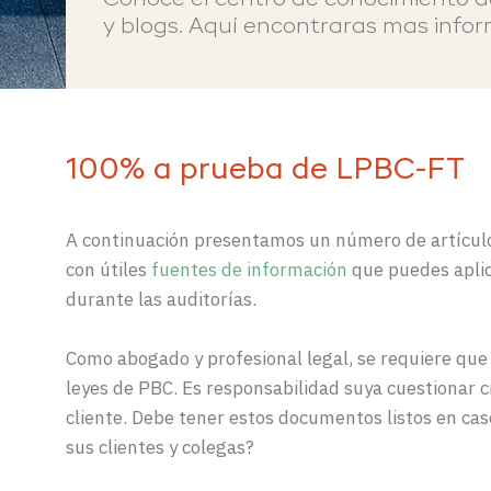
Conoce el centro de conocimiento 
y blogs. Aquí encontraras
mas
info
100% a prueba de LPBC-FT
A
continuación
presentamos
un
número
de
artícul
con útiles
fuentes de información
que puedes aplic
durante
las
auditor
í
as
.
Como abogado y profesional legal, se requiere que s
leyes de PBC. Es responsabilidad suya cuestionar 
cliente. Debe tener estos documentos listos en caso
sus clientes y colegas?