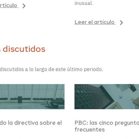
inusual
.
artículo
Leer el artículo
 discutidos
discut
idos
a lo largo de este
ú
ltimo periodo.
do la directiva sobre el
PBC: las cinco pregunt
frecuentes