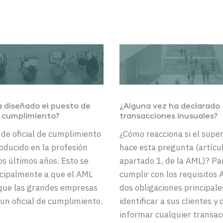
 diseñado el puesto de
¿
Alguna
vez
ha
declarado
e cumplimiento?
transacciones
inusuales
?
 de oficial de cumplimiento
¿Cómo
reacciona
si el supe
roducido en la profesión
hace
esta
pregunta
(
artícu
os últimos años. Esto se
apartado
1, de la AML)?
Pa
cipalmente a que el AML
cumplir
con los
requisitos
que las grandes empresas
dos
obligaciones
principale
un oficial de cumplimiento.
identificar
a sus
clientes
y
informar
cualquier
transac