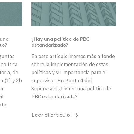
 una
¿Hay un
a
política
de PBC
ito
?
estandarizado?
eguntas
En este artículo, iremos más a fondo
política
sobre la implementación de estas
oria, de
políticas y su importancia para el
a (1) y 2b
supervisor. Pregunta 4 del
Sin
Supervisor: ¿Tienen una política de
il
PBC estandarizada?
nte.
Leer el artículo