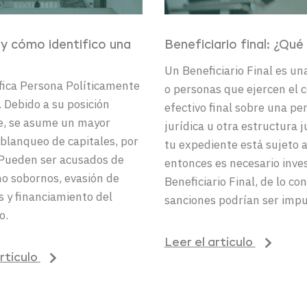
 y cómo
identifico
un
a
Beneficiario final: ¿Qué
Un Beneficiario Final es u
fica Persona Políticamente
o personas que ejercen el c
 Debido a su posición
efectivo final sobre una pe
e, se asume un mayor
jurídica u otra estructura ju
blanqueo de capitales
,
por
tu
expediente
está sujeto 
Pueden ser acusados de
entonces es necesario inve
o sobornos, evasión de
Beneficiario Final
, de lo co
 y financiamiento del
sanciones
podrían
ser impu
o.
Leer el artículo
artículo