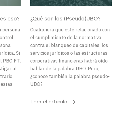
 es eso?
¿
Qué
son
los
(Pseudo)UBO?
na persona
Cualquiera que esté relacionado con
ontrol
el cumplimiento de la normativa
rsona
contra el blanqueo de capitales, los
rídica. Si
servicios jurídicos o las estructuras
al PBC-FT
,
corporativas financieras habrá oído
stigar
al
hablar de la palabra UBO.
Pero,
ntrario
¿conoce también la palabra pseudo-
estas.
UBO?
Leer el artículo