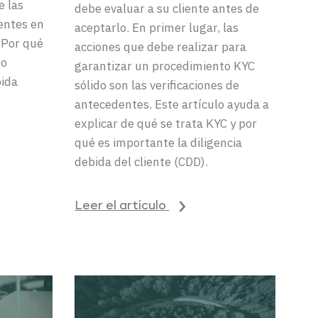
e las
debe
evaluar
a
su
cliente
antes
de
entes en
aceptarlo
.
En primer
lugar
, las
¿Por qué
acciones
que
debe
realizar
para
mo
garantizar
un
procedimiento
KYC
bida
sólido
son
las
verificaciones
de
antecedentes
.
Este
artículo
ayuda
a
explicar
de qué se
trata
KYC
y por
qué es importante la
diligencia
debida
del
cliente
(CDD).
Leer el artículo