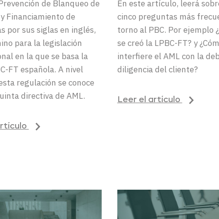
Prevención de Blanqueo de
En este artículo, leerá sobr
 y Financiamiento de
cinco preguntas más frecu
s por sus siglas en inglés,
torno al PBC. Por ejemplo 
ino
para la
legislación
se creó la LPBC-FT? y ¿Có
onal en la que se basa la
interfiere el AML con la de
BC-FT
española. A nivel
diligencia del cliente?
 esta
regulación
se conoce
uinta directiva
de AML
.
Leer el artículo
artículo