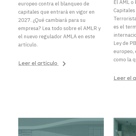
El
AML
o 
europeo contra el blanqueo de
Capitales
capitales que entrará en vigor en
Terrorista
2027. ¿Qué cambiará para su
es el t
erm
empresa? Lea todo sobre el AMLR y
internaci
el nuevo regulador AMLA en este
Ley de P
artículo.
europeo
,
como la q
Leer el artículo
Leer el 