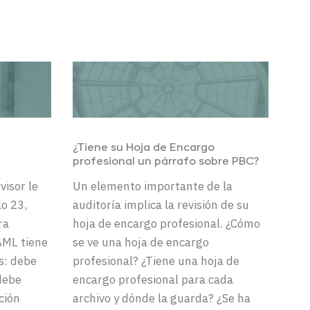
¿
Tiene su Hoja de Encargo
profesional un
párrafo
sobre PBC
?
rvisor
le
Un elemento importante de
la
lo
23,
auditoría implica la
revisión de su
ra
hoja de encargo profesional
. ¿Cómo
AML
tiene
se ve una hoja de encargo
s
:
debe
profesional?
¿Tiene una
h
o
ja de
debe
encargo profesional
para cada
ción
archivo y dónde la guarda? ¿Se ha