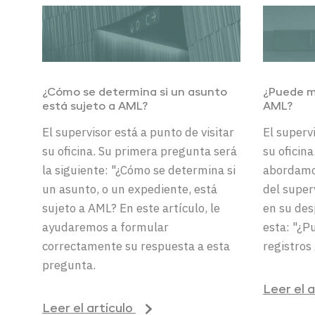
¿Cómo se
determina
si
un
asunto
¿Puede m
está
sujeto
a AML?
AML?
El supervisor
está
a
punto
de
visitar
El supervi
su
oficina
.
Su
primera
pregunta
será
su oficina
la
siguiente
: "¿Cómo se
determina
si
abordamos
un
asunto
, o
un
expediente
,
está
del super
sujeto
a AML?
En
este
artículo
,
le
en su des
ayudaremos
a
formular
esta: "¿
correctamente
su
respuesta
a
esta
registro
pregunta
.
Leer el 
Leer el artículo