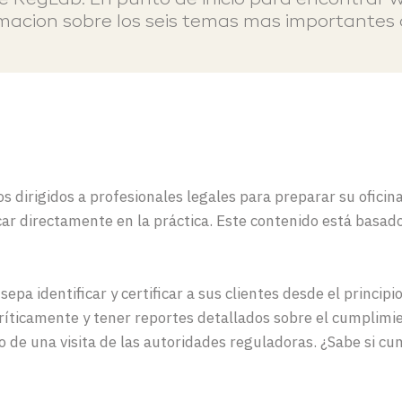
de
RegLab
. En punto de inicio para encontrar
w
rmacion
sobre los seis temas
mas
importantes d
os
dirigidos
a
profesionales
legales
para
preparar
su
oficin
ar directamente en la práctica
. Este
contenido
está
basad
epa identificar y certificar a sus clientes desde el princi
críticamente y tener reportes detallados sobre el cumplimi
 de una visita de las autoridades reguladoras. ¿Sabe si cum