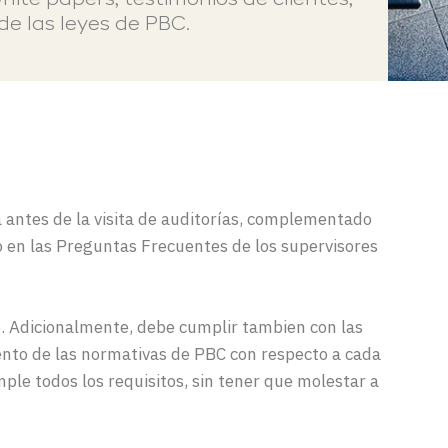
hite
papers
,
testimonios de clientes,
e las leyes de PBC.
a
antes de
la
visita
de
auditoría
s, complementado
o
en
las
Preguntas
Frecuentes
de
los
supervisores
pio. Adicionalmente, debe cumplir
tambien
con las
ento de las normativas de PBC con respecto a cada
ple todos los requisitos, sin tener que molestar a