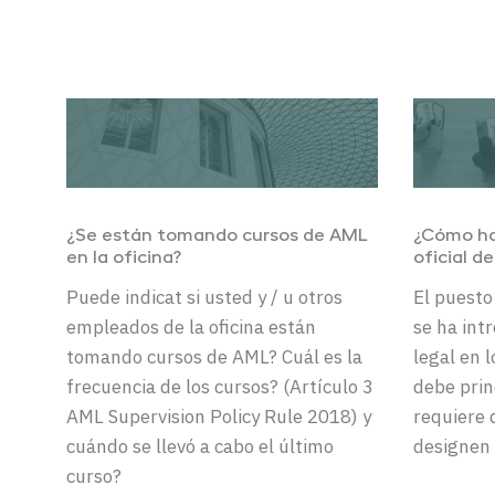
¿Se están tomando cursos de AML
¿Cómo ha
en la oficina?
oficial d
Puede
indicat
si
usted
y
/
u
otros
El puesto
empleados
de la
oficina
están
se ha int
tomando
cursos
de AML?
Cuál
es la
legal en l
frecuencia
de los
cursos
?
(
Artículo
3
debe prin
AML
Supervisi
on
Policy
Rule
2018)
y
requiere 
cuándo
se
llevó
a
cabo
el último
designen 
curso
?