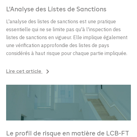
L'
Analyse
des
Listes
de Sanctions
L
'analyse
des
listes
de sanctions
est
une
pratique
essentielle
qui ne se
limite
pas
qu'
à
l'inspection
d
es
listes
de
sanctions
en
vigueur
.
Elle
implique
également
une
vérification
approfondie
des
listes
de pays
considérés
à haut
risque
pour
chaque
partie
impliquée
.
Lire cet article
Le profil de risque en matière de LCB-FT