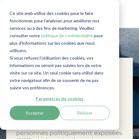
Knowledge Centre
Ce site web utilise des cookies pour le faire
fonctionner, pour l'analyser, pour améliorer nos
services ou à des fins de marketing. Veuillez
consulter notre
politique de confidentialité
pour
plus d'informations sur les cookies que nous
utilisons.
Si vous refusez l'utilisation des cookies, vos
informations ne seront pas suivies lors de votre
Le
Knowledge
Centre met à
visite sur ce site. Un seul cookie sera utilisé dans
disposition
les
livres blancs,
des
votre navigateur afin de se souvenir de ne pas
témoignages de clients et
des
suivre vos préférences.
articles de
blog. Vous y trouverez
Paramètres du cookies
également des informations
détaillées au sujet des directives
Accepter
Refuser
LCB-FT et de l'AMLR, des
bénéficiaires effectifs, des
personnes politiquement exposées