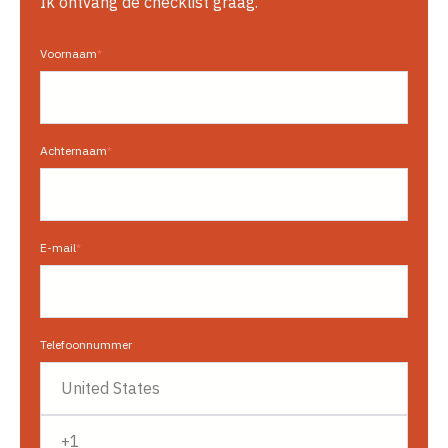
Ik ontvang de checklist graag.
Voornaam
*
Achternaam
*
E-mail
*
Telefoonnummer