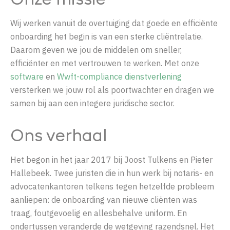
Onze missie
Wij werken vanuit de overtuiging dat goede en efficiënte
onboarding
het begin is van een
sterke
cliëntrelatie.
Daarom geven we jou de middelen om sneller,
efficiënter en met ver
trouwen te
werken.
Met onze
software
en
Wwft
-compliance dienstverlening
versterken we jouw rol als poortwachter en dragen we
samen bij aan een
inte
gere
juridische sector.
Ons verhaal
Het begon in het jaar 2017 bij Joost Tulkens en Pieter
Hallebeek. Twee juristen die in hun werk bij notaris- en
advocatenkantoren telkens tegen hetzelfde probleem
aanliepen: de onboarding van nieuwe cliënten was
traag, foutgevoelig en allesbehalve uniform. En
ondertussen veranderde de wetgeving razendsnel. Het