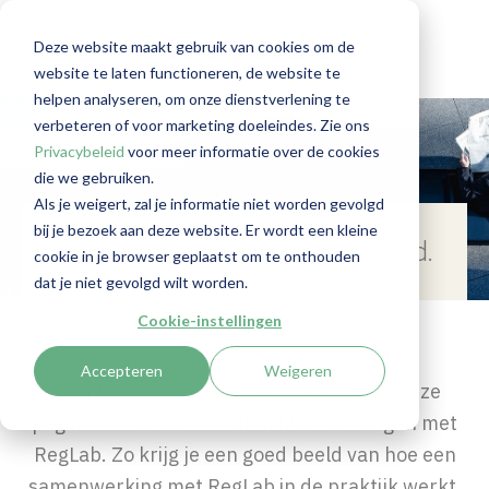
Case studies
Deze website maakt gebruik van cookies om de
website te laten functioneren, de website te
helpen analyseren, om onze dienstverlening te
verbeteren of voor marketing doeleindes. Zie ons
Privacybeleid
voor meer informatie over de cookies
die we gebruiken.
Als je weigert, zal je informatie niet worden gevolgd
bij je bezoek aan deze website. Er wordt een kleine
Onze cliënten aan het woord.
cookie in je browser geplaatst om te onthouden
dat je niet gevolgd wilt worden.
Cookie-instellingen
Benieuwd hoe anderen hun Wwft-
Accepteren
Weigeren
complianceprocessen aanpakken? Op deze
pagina delen onze cliënten hun ervaringen met
RegLab. Zo krijg je een goed beeld van hoe een
samenwerking met RegLab in de praktijk werkt.